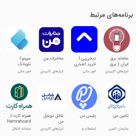
برنامه‌های مرتبط
سامانه برق
‏‏دیجی‌پی |
مخابرات من
‏سپینو |
ایران ( برق
خرید اعتباری
نئوبانک
من )
و پرداخت
صادرات ایران
ابزارهای کاربردی
امور مالی
ابزارهای کاربردی
امور مالی
قسطی
تامین من
پلیس من
‏شاتل موبایل
‏همراه کارت |
من
Hamrahcard
سازمان تامین
استعلام و
ابزارهای کاربردی
سامانه انتقال
اجتماعی
پرداخت خلافی
پول