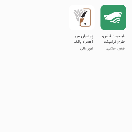
‏قبضینو: ‌قبض،
پارسیان من
طرح ترافیک،
(همراه بانک
عوارض ازاد
پارسیان)
قبض، خلافی،
امور مالی
راهی
عوارض، شارژ