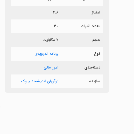
ش
امتیاز
۴.۸
م
تعداد نظرات
۳۰
‏
حجم
۷ مگابایت
‏
نوع
برنامه اندرویدی
‏
دسته‌بندی
امور مالی
‏
سازنده
نوآوران اندیشمند چاوک
‏
ک
‏