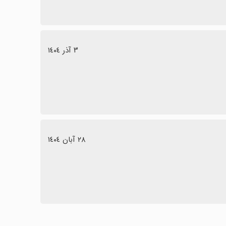
٣ آذر ١٤٠٤
٢٨ آبان ١٤٠٤