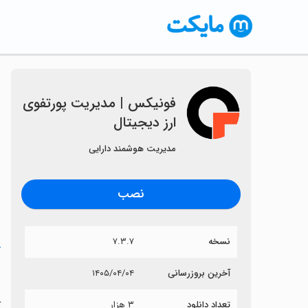
‏فونیکس | مدیریت پورتفوی
ارز دیجیتال
مدیریت هوشمند دارایی
نصب
نسخه
۷.۳.۷
خ
‏
آخرین بروزرسانی
۱۴۰۵/۰۴/۰۴
تعداد دانلود
۳ هزار
آ