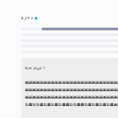
۴.۸ از ۵
٦ خرداد ١٤٠٥
🏣🏥🏨🏠🏛🌏🗻🌍🏔🧭🗺🌆🌇🌆🌇🌆🌇🌆🌇🌆🌇🌇🌆🌇
🌇🌆🌇🌆🌇🌇🌆🌆🌇🌆🌇🌆🌇🌆🌇🌆🌇🌆🌇🌆🌆🌇🌆🌆🌇
🌇🌆🌇🌆🌆🌇🌆🌇🌆🌇🌆🌇🌆🌇🌆🌆🌇🌆🌇🌆🌇🌆🌇🌆🌇
🌇🌆🌇🌆🌇🌆🌇🌆🌇🌆🌆🌇🌇🌆🌆🌇🌆🌇🌆🌇🌇🌆🌇🌆🌇