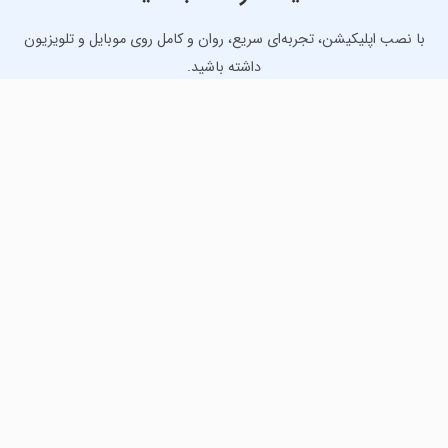
با نصب اپلیکیشن، تجربه‌ای سریع، روان و کامل روی موبایل و تلویزیون
داشته باشید.
دانلود نسخه موبایل
دانلود نسخه تلویزیون TV
لذت دانلود جدیدترین بازی‌ها و بهترین برنامه‌های اندروید از
مایکت!
دانلود جدیدترین بازی‌های اندروید برای اوقات فراغت و دریافت
بهترین برنامه‌های کاربردی برای انجام انواع فعالیت‌های روزانه. لینک
مستقیم، رایگان و سریع، تست شده و امن با نصب خودکار دیتا‍.