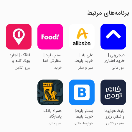
برنامه‌های مرتبط
‏‏دیجی‌پی |
علی بابا |
‏اسنپ فود |
اتاقک | اجاره
خرید اعتباری
خرید بلیط،
سفارش غذا
ویلا، کلبه و
و پرداخت
تور و رزرو
سوئیت
امور مالی
سیر و سفر
خرید
رزرو آنلاین
قسطی
هتل
اقامتگاه
‏‏‏‏‏‏‏‏‏‏بلیط هواپیما
‏‏مِستر بلیط|
‏همراه بانک
و قطار، رزرو
خرید بلیط
پاسارگاد
هتل | فلای
سفر و رزرو
سفر در کلاس
هواپیما، هتل،
امور مالی
تودی
هتل
جهانی
قطار، اتوبوس