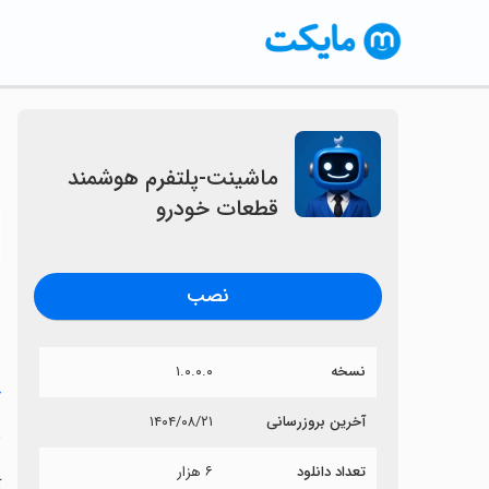
‏‏‏ماشینت-پلتفرم هوشمند
قطعات خودرو
〈
نصب
نسخه
۱.۰.۰.۰
خ
آخرین بروزرسانی
۱۴۰۴/۰۸/۲۱
‏
تعداد دانلود
۶ هزار
آ