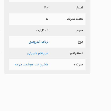
ش
امتیاز
۴.۰
د
تعداد نظرات
۱۰
‏
حجم
۱ مگابایت
‏
نوع
برنامه اندرویدی
‏
دسته‌بندی
ابزارهای کاربردی
‏
سازنده
ماشین نت هوشمند پارسه
‏
‏
‏
‏