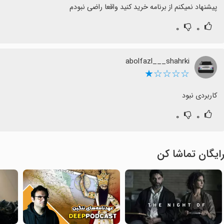
پیشنهاد نمیکنم از برنامه خرید کنید واقعا راضی نبودم
۰
۰
abolfazl___shahrki
☆☆☆☆★
کاربردی نبود
۰
۰
ایگان تماشا کن