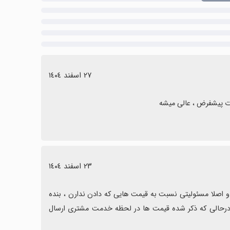
٢٧ اسفند ١٤٠٤
رت پیشفرض ، عالی میشه
٢٣ اسفند ١٤٠٤
به شدت برنامه بی سرو ته هستش هر قیمتی که داخلش میدن رو هوا بوده و اصلا مسئولیتی نسبت به قیمت هایی که دادن ندارن ، بنده 
یک چراغ سفارش دادم بعد از چهار روز فرمودن با این قیمت ارسال نمیشه(درحالی که ذکر شده قیمت ها در لحظه خدمت مشتری ارسال 