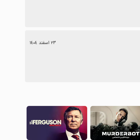
٢٣ اسفند ١٤٠٤