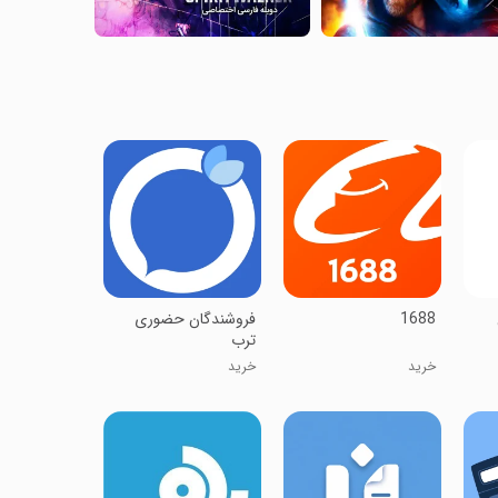
1688
‏فروشندگان حضوری
ترب
خرید
خرید