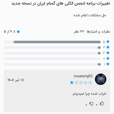
تغییرات برنامه ‏انجمن الکلی های گمنام ایران در نسخه جدید
حل مشکلات اعلام شده
نظرات و امتیازها
۳۲ نظر
۴.۸ از ۵
۵
۴
۳
۲
۱
moeinmj05
١٨ تیر ١٤٠٥
☆☆☆☆★
خراب شده چرا نمیدونم
۰
۰