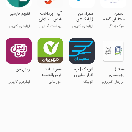
‏‏انجمن
‏‏‏‏‏‏‏‏‏‏‏همراه من
آپ - پرداخت
‏‏‏‏‏‏‏‏تقویم فارسی
معتادان گمنام
(اپلیکیشن
قبض - خلافی
رسمی همراه
خودرو
سبک زندگی
ابزارهای کاربردی
پرداخت آسان و
ابزارهای کاربردی
اول)
در دسترس
همتا (
الوپیک | نرم
همراه بانک
رایتل من
رجیستری
افزار سفیران
قرض‌الحسنه
تلفن همراه )
مهر ایران
ابزارهای کاربردی
الوپیک
امور مالی
ابزارهای کاربردی