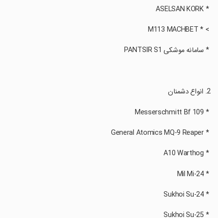
‏ * ASELSAN KORK
‏ > * M113 MACHBET
‏ * سامانه موشکی PANTSIR S1
‏ * Messerschmitt Bf 109
‏ * General Atomics MQ-9 Reaper
‏ * A10 Warthog
‏ * Mil Mi-24
‏ * Sukhoi Su-24
‏ * Sukhoi Su-25