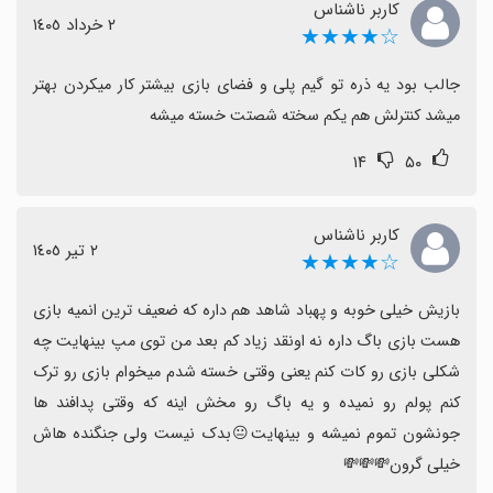
کاربر ناشناس
٢ خرداد ١٤٠٥
☆★★★★
جالب بود یه ذره تو گیم پلی و فضای بازی بیشتر کار میکردن بهتر 
میشد کنترلش هم یکم سخته شصتت خسته میشه
۱۴
۵۰
کاربر ناشناس
٢ تیر ١٤٠٥
☆★★★★
بازیش خیلی خوبه و پهباد شاهد هم داره که ضعیف ترین انمیه بازی 
هست بازی باگ داره نه اونقد زیاد کم بعد من توی مپ بینهایت چه 
شکلی بازی رو کات کنم یعنی وقتی خسته شدم میخوام بازی رو ترک 
کنم پولم رو نمیده و یه باگ رو مخش اینه که وقتی پدافند ها 
جونشون تموم نمیشه و بینهایت😐بدک نیست ولی جنگنده هاش 
خیلی گرون💸💸💸