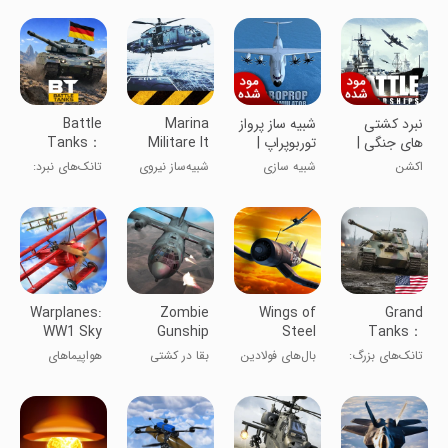
جنگ دریایی
نبرد کشتی
شبیه ساز پرواز
Marina
Battle
های جنگی |
توربوپراپ |
Militare It
Tanks：
نسخه مود
نسخه مود
Navy Sim
Tanks War
اکشن
شبیه سازی
شبیه‌ساز نیروی
تانک‌های نبرد:
شده
شده
Game
دریایی مارینا
بازی‌های جنگی
میلیتار
تانک
Warplanes:
Zombie
Wings of
Grand
WW1 Sky
Gunship
Steel
Tanks：
Aces
Survival:
War Tank
تانک‌های بزرگ:
بال‌های فولادین
بقا در کشتی
هواپیماهای
AC130
Games
جنگ پانزر 3
زامبی: AC130
جنگی: آس‌های
بعدی جنگ
آسمان WW1
جهانی دوم