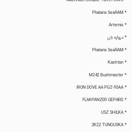
‏ * Millennium Double Turret CIWS
‏ * Phalanx SeaRAM
‏ * Artemis
‏ * دروازه بان
‏ * Phalanx SeaRAM
‏ * Kashtan
‏ * M242 Bushmaster
‏ * IRON DOVE AA PGZ-95AA
‏ * FLAKPANZER GEPARD
‏ * USZ SHILKA
‏ * 2K22 TUNGUSKA