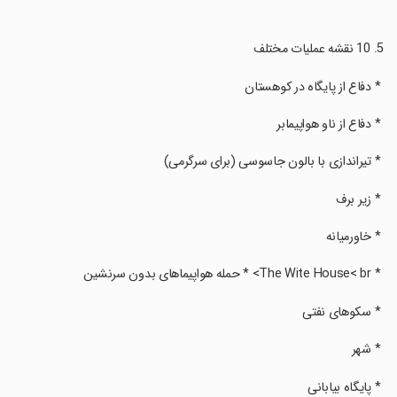
‏ * دفاع از پایگاه در کوهستان
‏ * دفاع از ناو هواپیمابر
‏ * تیراندازی با بالون جاسوسی (برای سرگرمی)
‏ * زیر برف
‏ * خاورمیانه
‏ * The Wite House< br> * حمله هواپیماهای بدون سرنشین
‏ * سکوهای نفتی
‏ * شهر
‏ * پایگاه بیابانی