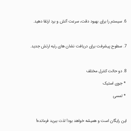
‏ * جوی استیک
‏ * لمسی
‏این رایگان است و همیشه خواهد بود! لذت ببرید فرمانده!