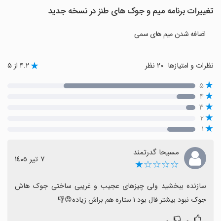
تغییرات برنامه میم و جوک های طنز در نسخه جدید
اضافه شدن میم های سمی
نظرات و امتیازها
۲۰ نظر
۴.۲ از ۵
۵
۴
۳
۲
۱
مسیحا گدرتمند
٧ تیر ١٤٠٥
☆☆☆☆★
سازنده ببخشید ولی چیزهای عجیب و غریبی ساختی جوک هاش 
جوک نبود بیشتر فال بود ۱ ستاره هم براش زیاده😡👎
۰
۰