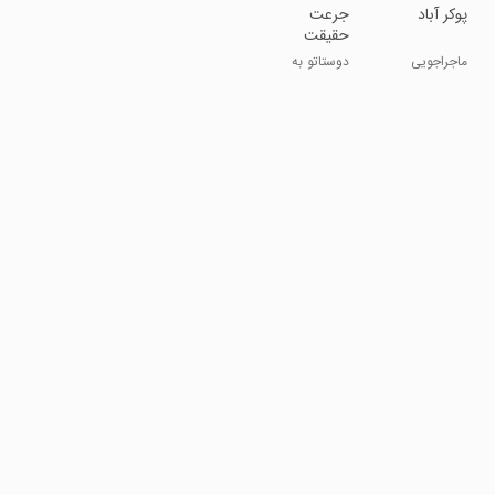
پوکر آباد
جرعت
حقیقت
ماجراجویی
دوستاتو به
چالش بکش