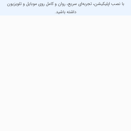
با نصب اپلیکیشن، تجربه‌ای سریع، روان و کامل روی موبایل و تلویزیون
داشته باشید.
دانلود نسخه موبایل
دانلود نسخه تلویزیون TV
لذت دانلود جدیدترین بازی‌ها و بهترین برنامه‌های اندروید از
مایکت!
دانلود جدیدترین بازی‌های اندروید برای اوقات فراغت و دریافت
بهترین برنامه‌های کاربردی برای انجام انواع فعالیت‌های روزانه. لینک
مستقیم، رایگان و سریع، تست شده و امن با نصب خودکار دیتا‍.