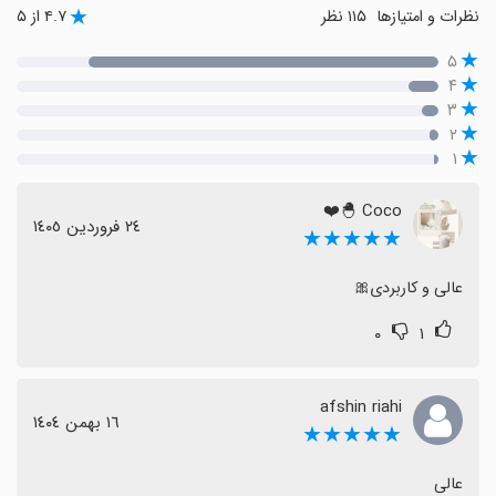
نظرات و امتیازها
۱۱۵ نظر
۴.۷ از ۵
۵
۴
۳
۲
۱
Coco 🐣❤️
٢٤ فروردین ١٤٠٥
★★★★★
عالی و کاربردی🎀
۰
۱
afshin riahi
١٦ بهمن ١٤٠٤
★★★★★
عالی