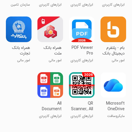
Photo
ابزارهای کاربردی
ابزارهای کاربردی
ابزارهای کاربردی
سازمان تامین
Recovery
اجتماعی
بام - پلتفرم
PDF Viewer
همراه بانک
همراه بانک
دیجیتال بانک
Pro
ملت
تجارت
ملی ایران
امور مالی
ابزارهای کاربردی
امور مالی
امور مالی
All
QR
Microsoft
Document
Scanner, All
OneDrive
Reader &
Barcode
مایکروسافت
ابزارهای کاربردی
ابزارهای کاربردی
Scan
Scan
وان درایو