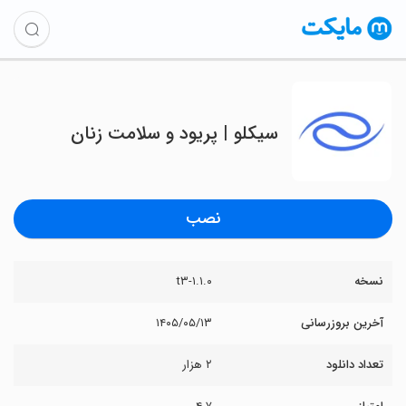
‏سیکلو | پریود و سلامت زنان
نصب
نسخه
۱.۱.۰-t۳
آخرین بروزرسانی
۱۴۰۵/۰۵/۱۳
تعداد دانلود
۲ هزار