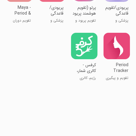
‏پریودی/تقویم
پرتو (تقویم
پریودی/
Maya -
قاعدگی
هوشمند پریود
قاعدگی
Period &
و بارداری)
Health
پزشکی و
تقویم پریود و
پزشکی و
تقویم دوران
سلامت
بارداری
سلامت
قاعدگی و
پریودی
Period
‏‏کرفس -
Tracker
کالری شمار،
and
رژیم و تناسب
تقویم و پیگیری
رژیم، کالری
Calendar
اندام
قاعدگی
شماری و
فستینگ