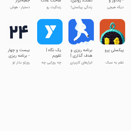
- یادآور و
تسک، روتین،
ساخت عادت
جعبه‌ابزار
لیست
تقویم
و برنامه ریزی
هوش
دیگه هیچی
زندگی پیکسلی!
زندگیت رو
دستیار - هوش
مصنوعی
یادت نمیره !!
برنامه‌ریزی کن
مصنوعی رایگان
‏‏‏‏‏‏‏‏‏‏‏‏‏پیکسلی پرو
‏‏‏‏‏‏‏‏برنامه ریزی و
‏‏‏یک نگاه |
‏بیست و چهار
هدف گذاری |
تقویم
- برنامه ریزی
پله
برنامه‌ریزی و
و تقویم
نظم به سبک
ابزارهای کاربردی
چه روزايی چه
روزتو بذار تو
یادداشت
آرامش
كارايی دارم!
جیبت!