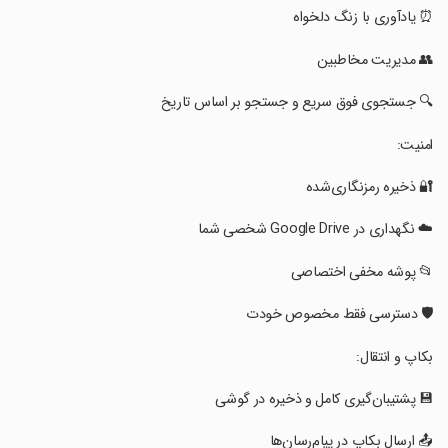
‏‏‏‏‏‏⏰ یادآوری با زنگ دلخواه
‏‏‏‏‏‏👥 مدیریت مخاطبین
‏‏‏‏‏‏🔍 جستجوی فوق سریع و جستجو بر اساس تاریخ
‏‏‏‏‏‏امنیت:
‏‏‏‏‏‏🔐 ذخیره رمزنگاری‌شده
‏‏‏‏‏‏☁️ نگهداری در Google Drive شخصی شما
‏‏‏‏‏‏📂 پوشه مخفی اختصاصی
‏‏‏‏‏‏🛡️ دسترسی فقط مخصوص خودت
‏‏‏‏‏‏بکاپ و انتقال:
‏‏‏‏‏‏💾 پشتیبان‌گیری کامل و ذخیره در گوشی
‏‏‏‏‏‏📤 ارسال بکاپ در پیام‌رسان‌ها