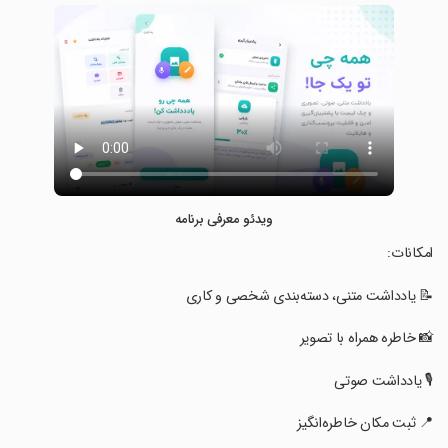
ویدئو معرفی برنامه
‏‏‏‏‏‏امکانات:
‏‏‏‏‏‏📝 یادداشت متنی، دسته‌بندی شخصی و کاری
‏‏‏‏‏‏📸 خاطره همراه با تصویر
‏‏‏‏‏‏🎙️ یادداشت صوتی
‏‏‏‏‏‏📍 ثبت مکان خاطره‌انگیز