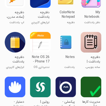
My
ColorNote
دفترچه
‏دفترچه
Notebook:
Notepad
یادداشت
(ساده، مدرن،
Colour
Notes
پیشرفته
امن)
دفتر یادداشت
دفترچه
ابزارهای کاربردی
اپ یادداشت
Notes Lock
پاسارگاد
رنگی من
یادداشت رنگی
برداری
‏‏دفترچه
Notes
Note OS 26
دفترچه
یادداشت |
- Phone 17
یادداشت
دفتر یادداشت
Notes
ساده بنویس،
یادداشت
نت‌برداری OS
ابزارهای کاربردی
راحت پیدا کن
برداری متن
18 -
یادداشت‌های
تلفن 16
‏مدیریت کارها
‏‏‏‏‏‏‏‏‏‏‏پیکسلی -
‏‏‏‏‏‏‏‏روتین |
‏دستیار -