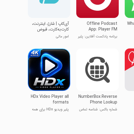
Wha
Offline Podcast
‏‏‏‏‏‏‏آی‌کاپ | شارژ، اینترنت،
App: Player FM
کارت‌به‌کارت، قبوض
برنامه پادکست آفلاین: پلیر
امور مالی
FM
HDx Video Player all
NumberBox:Reverse
formats
Phone Lookup
شماره باکس: شناسه تماس
پلیر ویدیو HDx برای همه
گیرنده
فرمت‌ها