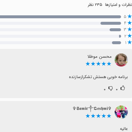
ظرات و امتیازها
۲۳۵ نظر
۵
۴
۳
۲
۱
محسن موطلا
★★★★★
برنامه خوبی هستش تشکرازسازنده
۰
۰
✞𝕾𝖆𝖒𝖎𝖗༒𝕼𝖊𝖘𝖍𝖒𝖎✞
★★★★★
عالیه