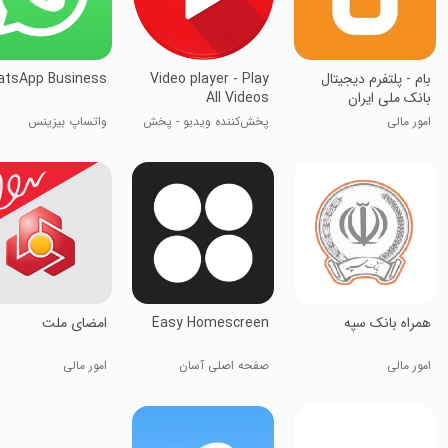
بام - پلتفرم دیجیتال
Video player - Play
tsApp Business
بانک ملی ایران
All Videos
امور مالی
پخش‌کننده ویدیو - پخش
واتساپ بیزینس
تمام ویدیوها
‏‏‏همراه بانک سپه
Easy Homescreen
‏‏امضای ملت
امور مالی
صفحه اصلی آسان
امور مالی