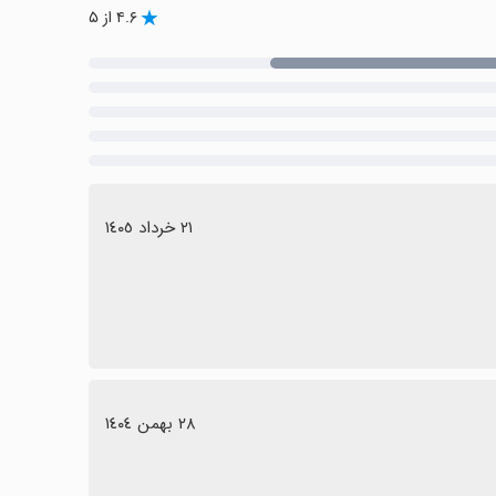
۴.۶ از ۵
٢١ خرداد ١٤٠٥
٢٨ بهمن ١٤٠٤