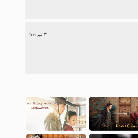
٣ تیر ١٤٠١