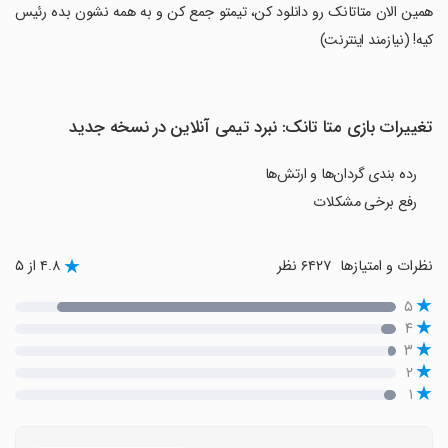
‏همین الان متاتانک رو دانلود کن، تیمتو جمع کن و به همه نشون بده رئیس
کیه! (نیازمند اینترنت)
تغییرات بازی ‏متا تانک: نبرد تیمی آنلاین در نسخه جدید
رده بندی گردان‌ها و ارتش‌ها
رفع برخی مشکلات
نظرات و امتیازها
۶۴۲۷ نظر
۴.۸ از ۵
۵
۴
۳
۲
۱