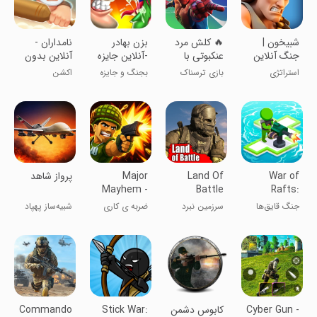
‏‏شبیخون |
‏‏‏‏‏‏‏‏‏‏‏‏‏‏‏🔥 کلش مرد
‏‏‏‏‏‏‏‏‏بزن بهادر
‏‏‏نامداران -
جنگ آنلاین
عنکبوتی با
-آنلاین جایزه
آنلاین بدون
زامبی ها
ای
قطعی!!
استراتژی
بازی ترسناک
بجنگ و جایزه
اکشن
زامبی چند نفره
بگیر
War of
Land Of
Major
‏‏‏‏پرواز شاهد
Mayhem -
Battle
Rafts:
Go
Crazy Sea
جنگ قایق‌ها
سرزمین نبرد
ضربه ی کاری
شبیه‌ساز پهپاد
Commando
Battle
(میجور میهم)
رزمی
Cyber Gun -
کابوس دشمن
Stick War:
Commando