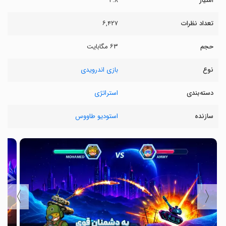
امتیاز
۴.۸
تعداد نظرات
۶,۴۲۷
حجم
۶۳ مگابایت
نوع
بازی اندرویدی
دسته‌بندی
استراتژی
سازنده
استودیو طاووس
〉
〈