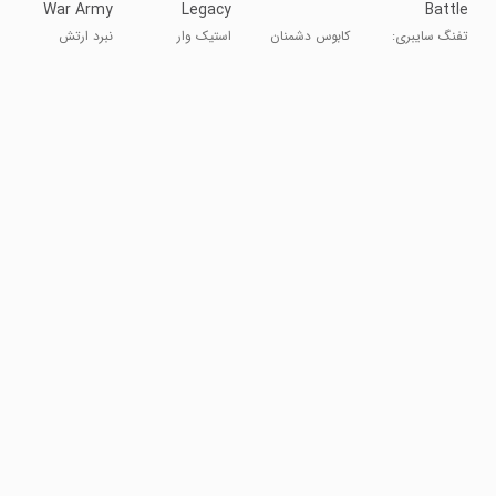
War Army
Legacy
Battle
Game
Royale
تفنگ سایبری:
کابوس دشمنان
استیک وار
نبرد ارتش
Offline
Game
بتل رویال
وطن باش
کماندوها