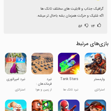
اگه شلیک و حرکت همزمان بشه باحال تر میشه.
۵۶
۷۴
بازی‌های مرتبط
‏‏‏‏‏‏‏وارمستر
Tank Stars
‏‏‏نبرد
‏‏‏‏‏‏‏‏‏نبرد امپراتوری
فرماندهان :
جنگ اتحاد ها
استراتژی
نبرد تانک ها
از زمین و هوا
استراتژی
حمله کن!