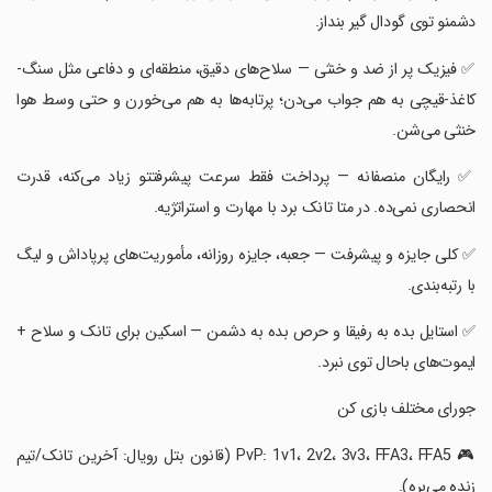
دشمنو توی گودال گیر بنداز.
‏✅ فیزیک پر از ضد و خنثی — سلاح‌های دقیق، منطقه‌ای و دفاعی مثل سنگ-
کاغذ-قیچی به هم جواب می‌دن؛ پرتابه‌ها به هم می‌خورن و حتی وسط هوا
خنثی می‌شن.
‏✅ رایگان منصفانه — پرداخت فقط سرعت پیشرفتتو زیاد می‌کنه، قدرت
انحصاری نمی‌ده. در متا تانک برد با مهارت و استراتژیه.
‏✅ کلی جایزه و پیشرفت — جعبه، جایزه روزانه، مأموریت‌های پرپاداش و لیگ
با رتبه‌بندی.
‏✅ استایل بده به رفیقا و حرص بده به دشمن — اسکین‌ برای تانک و سلاح +
ایموت‌های باحال توی نبرد.
‏جورای مختلف بازی کن
‏🎮 PvP: 1v1، 2v2، 3v3، FFA3، FFA5 (قانون بتل رویال: آخرین تانک/تیم
زنده می‌بره).