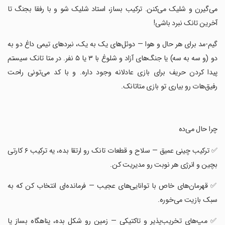
می‌گیرن و شلیک می‌کنن. ترکیب بساز، استاد شلیک شو و با رفقا بجنگ تا
آخرین تانک نبرد باشی!
‏گیم-مد برای هر حال و هوا — دوئل‌های یک به یک، نبردهای تیمی داغ دو به
دو (و سه به سه) یا جنگ‌های آزاد و شلوغ با ۳ یا ۵ نفر. در متا تانک سیستم
پیدا کردن حریف برای بازی عادلانه وجود داره. و با کد می‌تونی راحت
رفیق‌هات رو بیاری تو بازی متاتانک.
‏چرا حال می‌ده
‏✅ ترکیب چینی عمیق — سلاح‌ و قطعات تانک رو ارتقا بده، یه ترکیب ۶ کارتی
بچین و انرژی هر نوبت رو مدیریت کن.
‏✅ قهرمان‌های خاص با توانایی‌های عجیب — فرمانده‌ای انتخاب کن که به
سبک بازیت می‌خوره.
‏✅ مپ‌های تخریب‌پذیر و تاکتیکی — زمین رو شکل بده، پناهگاه بساز یا