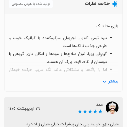
خلاصه نظرات
تولید شده با هوش مصنوعی
بازی متا تانک
نبرد تیمی آنلاین تجربه‌ای سرگرم‌کننده با گرافیک خوب و
طراحی جذاب تانک‌ها است.
گیم‌پلی پویا، تنوع سلاح‌ها و مودها و امکان بازی گروهی با
دوستان از نقاط قوت بزرگ آن هستند.
اما با باگ‌ها و مشکلاتی مانند لگ سرور، حرکت خودکار
تانک‌ها و برخی مشکلات اتصال اینترنتی روبه‌رو می‌شویم که
بیشتر
گاهی تجربه را مختل می‌کند.
بهبودهای پیشنهادی شامل اضافه شدن حالت آفلاین با بات،
رویدادها و مأموریت‌های بیشتر، افزایش آیتم‌ها و امکان چت
ممد
٢٩ اردیبهشت ١٤٠٥
صوتی و پروفایل کاربری است.
★★★★★
حس ایرانی‌بودن و وجود فضای دوستانه همراه با امکان بازی
با دوستان و طراحی متنوع تانک‌ها همچنان جذاب باقی