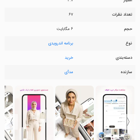
امتیاز
۴.۷
تعداد نظرات
۶۷
حجم
۶ مگابایت
نوع
برنامه اندرویدی
دسته‌بندی
خرید
سازنده
مدآی
〉
〈