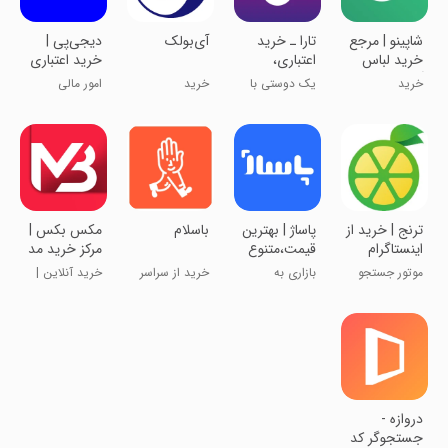
‏‏‏‏‏شاپینو | مرجع
‏‏‏تارا ـ خرید
آی‌بولک
‏‏دیجی‌پی |
خرید لباس
اعتباری،
خرید اعتباری
آنلاین
پرداخت
و پرداخت
خرید
یک دوستی با
خرید
امور مالی
قسطی
قسطی
اعتبار
ترنج | خرید از
‏پاساژ | بهترین
‏‏‏‏باسلام
مکس بکس |
اینستاگرام
قیمت،متنوع
مرکز خرید مد
ترین بازار
و پوشاک
موتور جستجو
بازاری به
خرید از سراسر
خرید آنلاین |
اینستاگرام
وسعت ایران
ایران
مد و پوشاک
دروازه -
جستجوگر کد