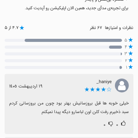
برای تجربه‌ی مدآی جدید، همین الان اپلیکیشن رو آپدیت کنید.
نظرات و امتیازها
۶۷ نظر
۴.۷ از ۵
۵
۴
۳
۲
۱
haniye_
١٩ اردیبهشت ١٤٠٥
☆★★★★
خیلی خوبه ها قبل بروزسانیش بهتر بود چون من بروزسانی کردم 
سبد ذخیرم رفت کلن اون لباسارو دیگه پیدا نمیکنم
۰
۰