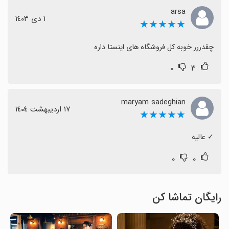
arsa
١ دی ١٤٠٣
★★★★★
چقدررر خوبه کل فروشگاه های اینستا داره
۰
۳
maryam sadeghian
١٧ اردیبهشت ١٤٠٤
★★★★★
‏✓ عالیه
۰
۰
رایگان تماشا کن