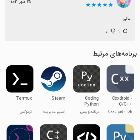
٢٤ مهر ١٤٠٣
★★★★★
عالی
۰
۱
برنامه‌های مرتبط
Termux
Steam
Coding
Cxxdroid -
Python
C/C++
compiler
Cxxdroid - IDE
برنامه‌نویسی
استیم مدیریت
ترموکس
IDE
کامپایلر C/C++
پایتون
و اجرا به صورت
آنلاین