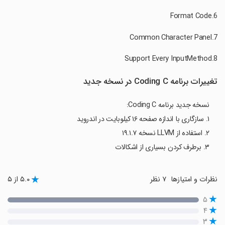
تغییرات برنامه Coding C در نسخه جدید
نسخه جدید برنامه Coding C:
۱. سازگاری با اندازه صفحه ۱۶ کیلوبایت در اندروید
۲. استفاده از LLVM نسخه ۱۹.۱.۷
۳. برطرف کردن بسیاری از اشکالات
نظرات و امتیازها
۷ نظر
۵.۰ از ۵
۵
۴
۳