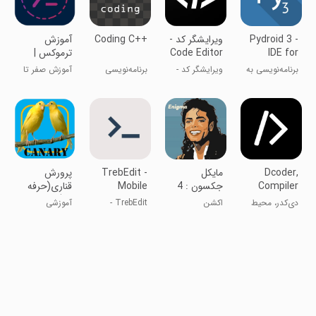
Pydroid 3 -
ویرایشگر کد -
Coding C++
‏‏‏آموزش
IDE for
Code Editor
ترموکس |
Python 3
هک و امنیت
برنامه‌نویسی به
ویرایشگر کد -
برنامه‌نویسی
آموزش صفر تا
زبان پایتون
کامپایلر و IDE
C++
صد ترموکس
Dcoder,
مایکل
TrebEdit -
پرورش
Compiler
جکسون : 4
Mobile
قناری(حرفه
IDE :Code &
بازی در 1
HTML
ای)
دی‌کدر، محیط
اکشن
TrebEdit -
آموزشی
Editor
P
توسعه و
ویرایشگر
کامپایلر: کد و
HTML موبایل
پی