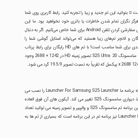
Them یک برنامه عالی برای شماست تا بتوانید این تم جدید و زیبا را تجربه کنید. رابط کاربری روی شما
رهای زیادی است و شما هرگز نگران تمام شدن خاطرات یا باتری خود نخواهید بود. ما این
آیکون‌های هوشمند و سه بعدی را برای پوشه‌های هوشمند و بسیاری موارد دیگر برای سفارشی کردن تلفن Android برای شما خاص می‌کنیم. اگر به دنبال
ننده‌های جدید صفحه‌نمایش تلفن همراه و کاغذدیواری ۳ بعدی HD رایگان و لانچر تم‌های زیبا هستید که می‌تواند استایل گوشی شما را
شگفت‌انگیز کند، تم و کاغذ دیواری سامسونگ S25 و تم و لانچر جلوه‌های سه بعدی برای شما مناسب است! با تم های HD رایگان برای رابط پرتاب
شخصی. راه‌انداز تم‌های ساده، سریع و برتر ما را امتحان کنید: کاغذدیواری‌های جدید سامسونگ S25 Ultra: 20 تصویر زمینه HD در 1242 × 2688 وجود
‏تم و کاغذ دیواری Samsung S25 از لانچرهای زیادی تشکیل شده است. هنگامی که برنامه ما Launcher For Samsung S25 Launcher را نصب می
کنید، احساس می کنید صفحه نمایش تلفن همراه شما به طور کامل مانند تم و کاغذ دیواری سامسونگ S25 تغییر می کند. آیکون های آن فوق العاده
هستند امیدوارم از ویژگی های آن لذت ببرید موبایل شما زیبا و فوق العاده است در این برنامه تم سامسونگ S25 و والپیپر و تصویر زمینه می توانید تعداد
زیادی لانچر و والپیپر را تغییر دهید. Launcher For Samsung S25 Theme and Wallpaper نیز برنامه تم در این برنامه است که بسیاری از تم ها به