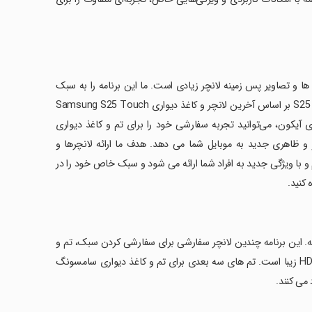
رنامه Wallpaper در این برنامه دارای تم ها و تصاویر پس زمینه لانچر زیادی است. ما این برنامه را به سبک
جدید می سازیم و هیچ خطایی در آن وجود ندارد. لانچر و کاغذ دیواری سامسونگ S25 بر اساس آخرین لانچر و کاغذ دیواری Samsung S25 Touch
 آیکون، می‌توانید تجربه سفارشی خود را برای تم و کاغذ دیواری
ظاهر و ظاهری جدید به موبایل شما می دهد. هدف ما ارائه لانچرها و
 و با ویژگی جدید به افراد شما ارائه می شود و سبک خاص خود را در
 کنید.
جربه. این برنامه چندین لانچر سفارشی برای سفارشی کردن سبک، تم و
والپیپرهای شما دارد. این دارای ده ها گزینه سفارشی سازی و تم های تصویر زمینه HD زیبا است. تم های سه بعدی برای تم و کاغذ دیواری سامسونگ