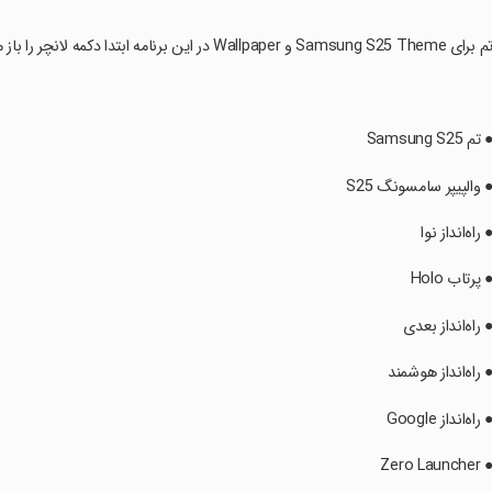
 برای Samsung S25 Theme و Wallpaper در این برنامه ابتدا دکمه لانچر را باز می کنید و موارد زیادی را نشان می دهید لانچر.
● تم Samsung S25
● والپیپر سامسونگ S25
● راه‌انداز نوا
● پرتاب Holo
● راه‌انداز بعدی
● راه‌انداز هوشمند
● راه‌انداز Google
 Zero Launcher