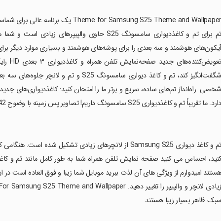
‏e for Samsung S25 Theme and Wallpaper
تم برای تم و کاغذدیواری سامسونگ S25 حاوی والپیپ
تعویض‌ک
ارد. ما تقریباً تم و کاغذدیواری S25 سامسونگ داریم! تصاویر پس زمینه با وضوح 1242 x 2688 پیکسل که تقریباً به نسبت تصویر 19.5:9 گرد می شود.
بک ظاهر بسیار زیبا هستند.