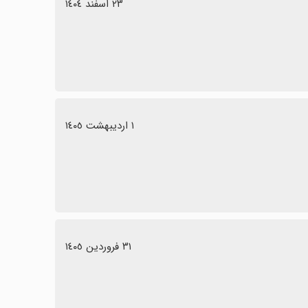
٢٣ اسفند ١٤٠٤
١ اردیبهشت ١٤٠٥
٣١ فروردین ١٤٠٥