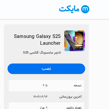
Samsung Galaxy S25
Launcher
〈
لانچر سامسونگ گلکسی S25
نصب
نسخه
۶.۵
خ
r
آخرین بروزرسانی
۱۴۰۴/۰۶/۱۴
تعداد دانلود
۹ هزار