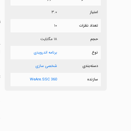
ش
امتیاز
۳.۰
ل
تعداد نظرات
۱۰
حجم
۱۸ مگابایت
نوع
برنامه اندرویدی
دسته‌بندی
شخصی سازی
و
ت
سازنده
WeAre.SSC 360
‏
S25 