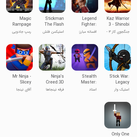
Magic
Stickman
Legend
Kaz Warrior
Rampage
The Flash
Fighter:
3 - Shinobi
Mortal
Legend
جنگجوی کاز ۳ -
افسانه مبارز:
استیکمن فلش
رمپ جادویی
Battle
افسانه شینوبی
نبرد مرگبار
Mr Ninja -
Ninja’s
Stealth
Stick War:
Slicey
Creed:3D
Master:
Legacy
Puzzles
Shooting
Assassin
استیک وار
استاد
فرقه نینجاها
آقای نینجا
Game
Ninja
پنهان‌کاری
Only One