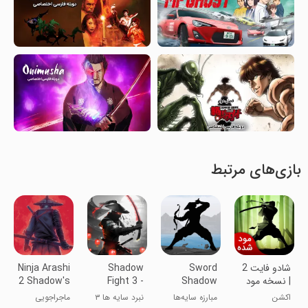
بازی‌های مرتبط
شادو فایت 2
Sword
Shadow
Ninja Arashi
| نسخه مود
Shadow
Fight 3 -
2 Shadow's
شده
Fighting
RPG
Return
اکشن
مبارزه سایه‌ها
نبرد سایه ها ۳
ماجراجویی
fighting
Game 3D