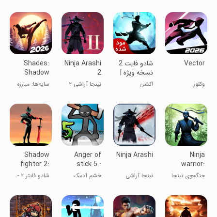
Vector
شادو فایت 2
Ninja Arashi
Shades:
نسخه ویژه |
2
Shadow
نسخه مود
Fight
وکتور
اکشن
نینجا آراشی ۲
سایه‌ها: مبارزه
شده
Roguelike
سایه‌ای روگ
لایک
Shadow
Anger of
Ninja Arashi
Ninja
fighter 2:
stick 5 :
warrior:
Ninja
zombie
legend of
جنگجوی نینجا
نینجا آراشی
خشم آدمک
شادو فایتر ۲ -
games
adven
(نینجا طوفانی)
جنگجوی سایه
۲