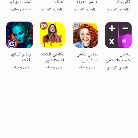
گالری-اثر
فارسی-حرفه
آهنگ-
تماس- زیبا و
انگشت
ای
آسان+پیشرفته
جذاب
ابزارهای کاربردی
ابزارهای کاربردی
ابزارهای کاربردی
شخصی سازی
واقعی
ماشین
تبدیل عکس
عکاسی-افکت
ویدیو گلیتچ-
حساب+مخفی
به کارتون-
قطره+نئون-
افکت
کننده گالری
پیشرفته
جدید
فیلم+عالی
ابزارهای کاربردی
عکس و فیلم
عکس و فیلم
عکس و فیلم