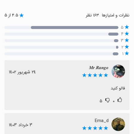
نظرات و امتیازها
۱۶۳ نظر
۴.۵ از ۵
۵
۴
۳
۲
۱
𝑴𝒓.𝑹𝒂𝒏𝒈𝒐
٢٤ شهریور ١٤٠٢
★★★★★
فالو کنید
۵
۰
Ema_d
٣ خرداد ١٤٠٣
★★★★★