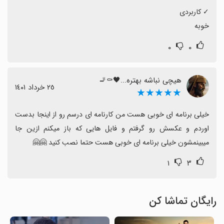
خوبه
۰
۰
هیچی نباشه بهتره...🖤⚰️🚬
٢٥ خرداد ١٤٠١
★★★★★
خیلی برنامه ای خوبی هست من کارنامه ای درسم رو از اینجا بدست 
اوردم و عکسش رو گرفتم و فایل هایی که باز میکنم ازین جا 
میبینمشون خیلی برنامه ای خوبی هست حتما نصب کنید 🤗🤗
۱
۳
رایگان تماشا کن