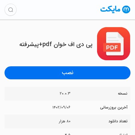
پی دی اف خوان pdf+پیشرفته
نصب
نسخه
۲۰.۰.۳
آخرین بروزرسانی
۱۴۰۲/۰۹/۰۶
تعداد دانلود
۸۰ هزار