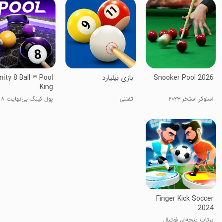
Snooker Pool 2026
‏بازی بیلیارد
inity 8 Ball™ Pool
King
اسنوکر استخر ۲۰۲۳
تفننی
پول کینگ بی‌نهایت ۸
بال™
Finger Kick Soccer
2024
پرتاب پنجه‌ای فوتبال