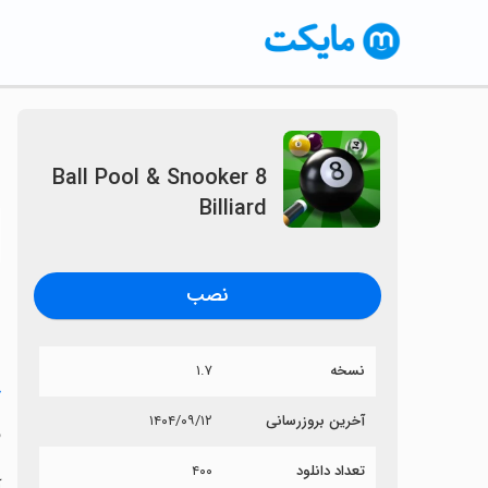
8 Ball Pool & Snooker
Billiard
〈
نصب
نسخه
۱.۷
خ
آخرین بروزرسانی
۱۴۰۴/۰۹/۱۲
ard
تعداد دانلود
۴۰۰
آی