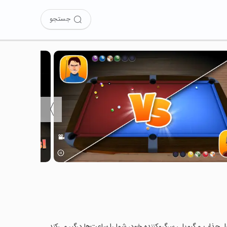
جستجو
〉