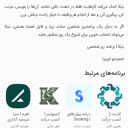
‏‏تیکا کمک می‌کند کارهایت فقط در ذهنت باقی نمانند. آن‌ها را بنویس، مرتب
کن، پیگیری کن و بعد از انجام هر وظیفه، با خیال راحت تیکش بزن.
‏‏اگر به دنبال یک برنامه‌ریز شخصی ساده، زیبا و قابل اعتماد هستی، تیکا
می‌تواند انتخاب خوبی برای شروع یک روز منظم‌تر باشد.
‏‏تیکا | برنامه‌ ریز شخصی
‏‏استودیو اوریزا
برنامه‌های مرتبط
‏کارنت (
‏‏‏‏‏درامد،پول،فالور،لایک
‏‏کسبوتیم |
‏‏‏‏اهرم | سبد
کسب درآمد
| Seoking
کسب درآمد
سرمایه گذاری
در خانه )
رایگان با
همین الان
کسب درآمد
امور مالی
سرمایه گذاری