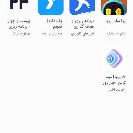
‏‏‏‏‏‏‏‏‏‏‏‏‏پیکسلی پرو
‏‏‏‏‏‏‏‏برنامه ریزی و
‏‏‏یک نگاه |
‏بیست و چهار
هدف گذاری |
تقویم
- برنامه ریزی
پله
برنامه‌ریزی و
و تقویم
نظم به سبک
ابزارهای کاربردی
چه روزايی چه
روزتو بذار تو
یادداشت
آرامش
كارايی دارم!
جیبت!
‏خبرینو | مهم‌
ترین اخبار روز
آخرین اخبار
ایران و جهان