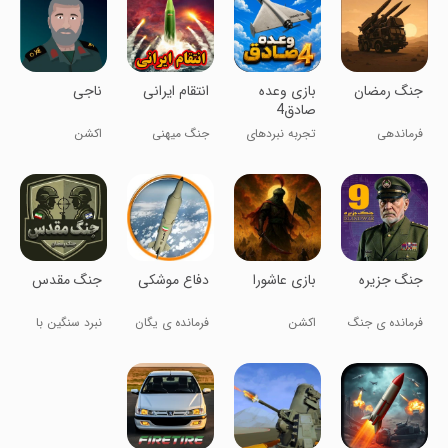
‏ناجی
‏‏جنگ رمضان
‏‏‏بازی وعده
‏انتقام ایرانی
صادق4
اکشن
فرماندهی
تجربه نبردهای
جنگ میهنی
پدافند
جذاب و
سوم
حماسی
‏‏‏‏‏جنگ جزیره
‏‏بازی عاشورا
‏دفاع موشکی
‏‏‏‏‏‏‏جنگ مقدس
فرمانده ی جنگ
اکشن
فرمانده ی یگان
نبرد سنگین با
موشکی
گرافیک کنسول