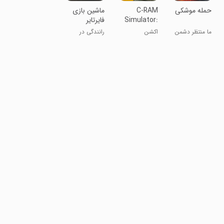
‏‏‏‏‏‏‏حمله موشکی
C-RAM
‏‏‏‏‏‏‏‏‏‏‏‏‏ماشین بازی
Simulator:
‏‏‏‏‏‏‏فایرتایر
Air defense
ما منتظر دشمن
اکشن
رانندگی در
نمی‌شیم
تهران