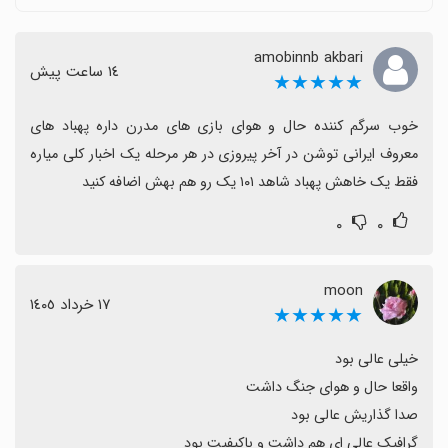
می‌شود که نیازمند رفع و بهبود است.
قیمت پهپادها و منابع درون بازی گران یا نامتوازن شده‌اند و
amobinnb akbari
بسیاری از کاربران خواهان کاهش قیمت‌ها یا راه‌های کسب
١٤ ساعت پیش
★★★★★
رایگان‌تر هستند.
برخی درخواست‌ها برای حالت‌های چندنفره، داشتن حساب
خوب سرگم کننده حال و هوای بازی های مدرن داره پهباد های 
کاربری و امکانات سفارشی‌سازی بیشتر یا تجربه آنلاین مطرح
معروف ایرانی توشن در آخر پیروزی در هر مرحله یک اخبار کلی میاره 
شده است.
فقط یک خاهش پهباد شاهد ۱۰۱ یک رو هم بهش اضافه کنید
در کل این بازی پتانسیل بالایی دارد و با بروزرسانی‌ها و رفع
۰
۰
باگ‌ها می‌تواند تجربه‌ای عالی و ارزشمند ارائه دهد.
moon
١٧ خرداد ١٤٠٥
★★★★★