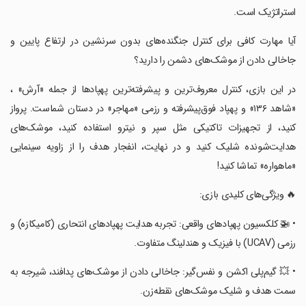
استراتژیک است.
‏‏‏‏‏آیا مهارت کافی برای کنترل جنگنده‌های بدون سرنشین در ارتفاع پایین و
جاخالی دادن از موشک‌های دشمن را دارید؟
‏‏‏‏‏در این بازی، کنترل معروف‌ترین و پیشرفته‌ترین پهپادها از جمله «آرش» ،
«شاهد ۱۳۶» و پهپاد فوق‌پیشرفته و رزمی «مهاجر» در دستان شماست. پرواز
کنید، از تجهیزات تاکتیکی مثل سپر و نیترو استفاده کنید، موشک‌های
هدایت‌شونده شلیک کنید و در نهایت، انفجار هدف را از زاویه سینمایی
«ماهواره» تماشا کنید!
‏‏‏‏‏🔥 ویژگی‌های کلیدی بازی:
‏‏‏‏‏• 🚁 کلکسیون پهپادهای واقعی: تجربه هدایت پهپادهای انتحاری (کامیکازه) و
رزمی (UCAV) با فیزیک و هندلینگ متفاوت.
‏‏‏‏‏• 💥 گیم‌پلی اکشن و نفس‌گیر: جاخالی دادن از موشک‌های پدافند، شیرجه به
سمت هدف و شلیک موشک‌های نقطه‌زن.