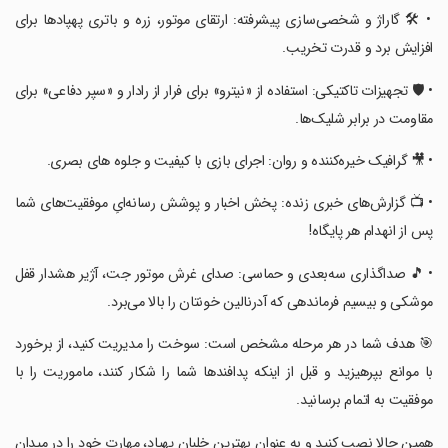
‏‏‏‏‏• 🛠️ گاراژ و شخصی‌سازی پیشرفته: ارتقای موتور، زره و باتری پهپادها برای
افزایش برد و قدرت تخریب.
‏‏‏‏‏• 🛡️ تجهیزات تاکتیکی: استفاده از «نیترو» برای فرار از رادار و «سپر دفاعی» برای
مقاومت در برابر شلیک‌ها.
‏‏‏‏‏• 🎥 گرافیک خیره‌کننده و روان: اجرای بازی با کیفیت و جلوه های بصری.
‏‏‏‏‏• 📺 گزارش‌های خبری زنده: پخش اخبار و پوشش رسانه‌ایِ موفقیت‌های شما
پس از انهدام هر پایگاه!
‏‏‏‏‏• 🎵 صداگذاری سه‌بعدی و حماسی: صدای غرش موتور جت، آژیر هشدار قفل
موشکی و بیسیم فرماندهی که آدرنالین خونتان را بالا می‌برد.
‏‏‏‏‏🎯 هدف شما در هر مرحله مشخص است: سوخت را مدیریت کنید، از برخورد
با موانع بپرهیزید و قبل از اینکه پدافندها شما را شکار کنند، ماموریت را با
موفقیت به اتمام برسانید.
‏‏‏‏‏همین حالا نصب کنید و به عنوان بهترین خلبان پهپاد، مهارت خود را در میدان