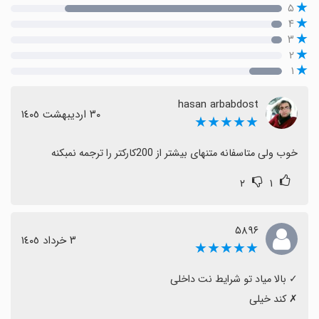
۵
۴
۳
۲
۱
hasan arbabdost
٣٠ اردیبهشت ١٤٠٥
★★★★★
خوب ولی متاسفانه متنهای بیشتر از 200کارکتر را ترجمه نمبکنه
۲
۱
۵۸۹۶
٣ خرداد ١٤٠٥
★★★★★
‏✗ کند خیلی