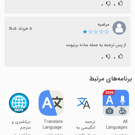
۰
۰
مرضیه
٥ خرداد ١٤٠٥
☆☆☆☆★
از پس ترجمه یه جمله ساده برنیومد
۰
۰
برنامه‌های مرتبط
All
‏ترجمه
Translate
دیکشنری و
Languages
انگلیسی به
Language:
مترجم
Translator
فارسی عکس
Translator
انگلیسی به
مترجم متن
سریع، دقیق و
مترجم زبان:
دیکشنری و