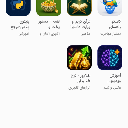
‏کاسکو:
‏‏قرآن کریم و
‏‏‏لقمه – دستور
‏‏‏پایتون
راهنمای
زیارت عاشورا
پخت و
پلاس:مرجع
مهاجرت
آموزش
آموزش برنامه
دستیار مهاجرت
مذهبی
آشپزی آسان و
آموزشی
هوشمند
آشپزی
نویسی
کاسکو
هوشمند
‏‏آموزش
‏‏طلاروز - نرخ
ویدیویی
طلا و ارز
هوش
دیجیتال
عکس و فیلم
ابزارهای کاربردی
مصنوعی از
مبتدی