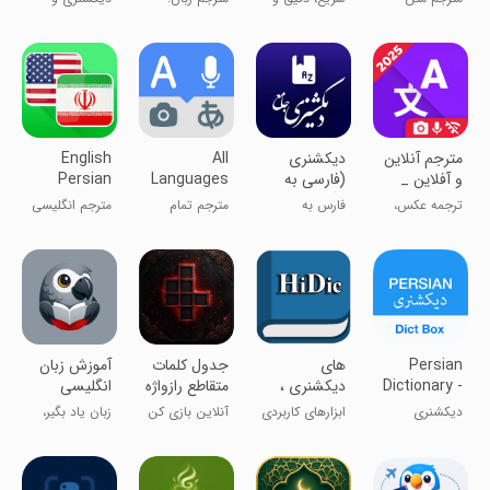
App
و متن
فارسی و
انگلیسی به
هوشمند
مترجم
مترجم هوشمند
برعکس
فارسی
‏‏مترجم آنلاین
دیکشنری
All
English
و آفلاین _
(فارسی به
Languages
Persian
ترجمه عکس
انگلیسی و
Translator
Translator
ترجمه عکس،
فارس به
مترجم تمام
مترجم انگلیسی
بلعکس)
صوت و متن
انگلیس و
زبان‌ها
به فارسی
بلعکس
Persian
‏‏های
‏جدول کلمات
‏‏‏‏آموزش زبان
Dictionary -
دیکشنری ،
متقاطع رازواژه
انگلیسی
Dict Box
ترجمه
کاسکو
دیکشنری
ابزارهای کاربردی
آنلاین بازی کن
زبان یاد بگیر،
انگلیسی و
فارسی انگلیسی
چت کن
رقابت کن
فارسی