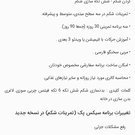
کردن شکم - شش تکه سازی شکم
‏‏• تمرینات شکم در سه سطح مبتدی، متوسط و پیشرفته.
‏‏• سه برنامه تمرینی 30 روزه (جمعا 90 روز).
‏‏• آموزش حرکات با انیمیشن یا ویدئو 3 بعدی .
‏‏• مربی سخنگو فارسی .
‏‏• امکان ساخت برنامه سفارشی مخصوص خودتان.
‏‏• محاسبه کالری مورد نیاز روزانه و سایر نیازهای غذایی.
‏‏کلمات کلیدی : بدنسازی شکم شش تکه 6 تکه فیتنس چربی سوزی لاغری
بدن سازی در خانه
تغییرات برنامه ‏‏سیکس پک (تمرینات شکم) در نسخه جدید
رفع مشکلات جزئی