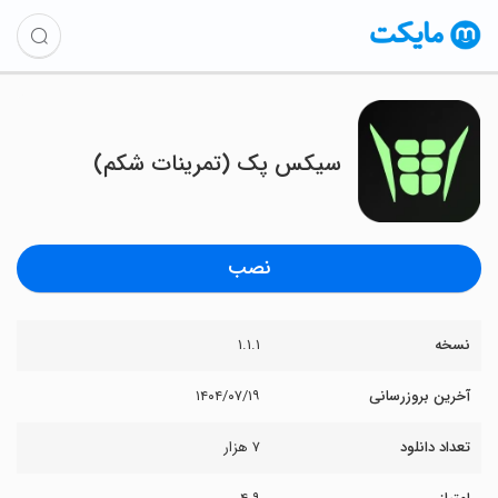
‏‏سیکس پک (تمرینات شکم)
نصب
نسخه
۱.۱.۱
آخرین بروزرسانی
۱۴۰۴/۰۷/۱۹
تعداد دانلود
۷ هزار