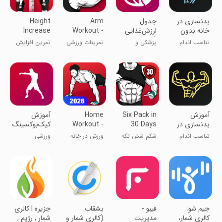
‏‏بدنسازی در
‏جدول
Arm
Height
خانه بدون
ارزش‌غذایی
Workout -
Increase
تجهیزات
(کالری،
Biceps
Workout
تناسب اندام
پزشکی و
تمرینات ورزشی
تمرین افزایش
ویتامین...)
Exercise
سلامت
برای عضلات
قد
بازو
‏‏آموزش
Six Pack in
Home
‏آموزش
بدنسازی در
30 Days
Workout -
کیک‌بوکسینگ
باشگاه (با
No
(با ویدئو)
تناسب اندام
شکم شش تکه
ورزش در خانه -
ورزشی
ویدئو)
Equipment
(سیکس پک) در
بدون تجهیزات
30 روز
جیم شو:
‏‏فیبو -
بشقاب
جزیره | کالری
کالری شمار،
مدیریت
(کالری شمار و
شمار , رژیم ,