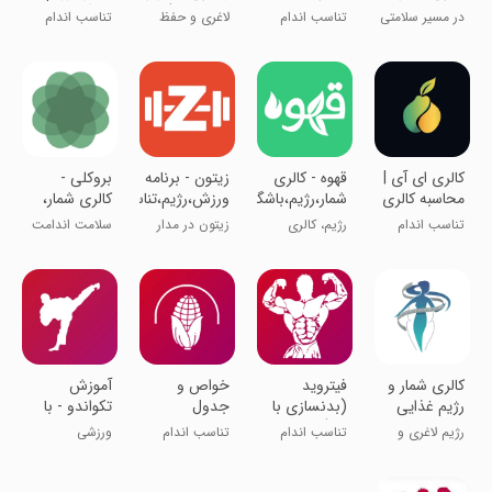
رژیم، ورزش
تغذیه و
قدم شمار)
باشگاه
در مسیر سلامتی
تناسب اندام
لاغری و حفظ
تناسب اندام
در خانه
تناسب اندام
وزن دلخواه
‏‏کالری ای آی |
‏قهوه - کالری
‏‏زیتون - برنامه
‏بروکلی -
محاسبه کالری
شمار،رژیم،باشگاه
ورزش،رژیم،تناسب
کالری شمار،
با یک عکس
اندام
رژیم و تناسب
تناسب اندام
رژیم، کالری
زیتون در مدار
سلامت اندامت
اندام
شماری و
تناسب اندام
رو بسپر به ما
فستینگ
‏‏‏‏کالری شمار و
فیتروید
خواص و
‏آموزش
رژیم غذایی
(بدنسازی با
جدول
تکواندو - با
هوشمند
gif)
ارزش‌غذایی
ویدئو
رژیم لاغری و
تناسب اندام
تناسب اندام
ورزشی
مواد + کالری
تناسب اندام