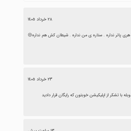
 شماست، شاید اپ‌های دیگر را هم بررسی کنید.
٢٨ خرداد ١٤٠٥
هری پاتر نداره . ستاره ی من نداره . شیطان کش هم نداره😒
٢٣ خرداد ١٤٠٥
ه با تشکر از اپلیکیشن خوبتون که رایگان قرار دادید
١٣ ساعت پیش