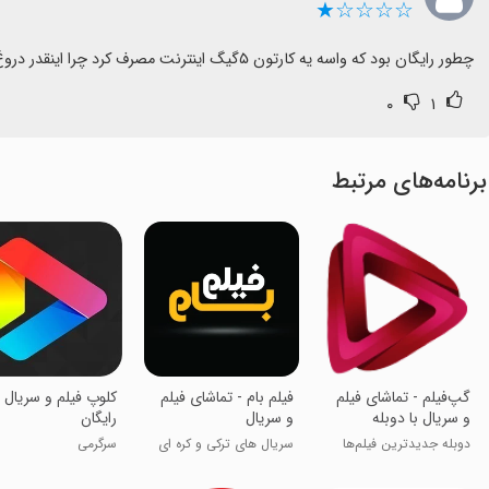
☆☆☆☆★
چطور رایگان بود که واسه یه کارتون ۵گیگ اینترنت مصرف کرد چرا اینقدر دروغ میگید
۰
۱
برنامه‌های مرتبط
‏‏‏‏‏‏‏‏‏‏‏‏‏‏‏‏‏‏‏‏‏گپ‎‌فیلم - تماشای فیلم
‏‏‏‏‏‏‏‏‏‏‏‏فیلم بام - تماشای فیلم
کلوپ فیلم و سریال
و سریال با دوبله
و سریال
رایگان
دوبله جدیدترین فیلم‌ها
سریال های ترکی و کره ای
سرگرمی