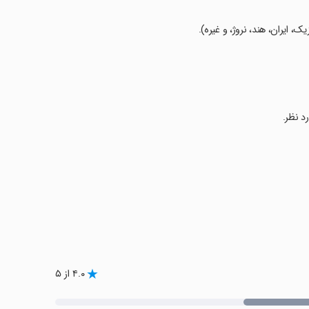
ک، ایران، هند، نروژ، و غیره).
رد نظر.
۴.۰ از ۵