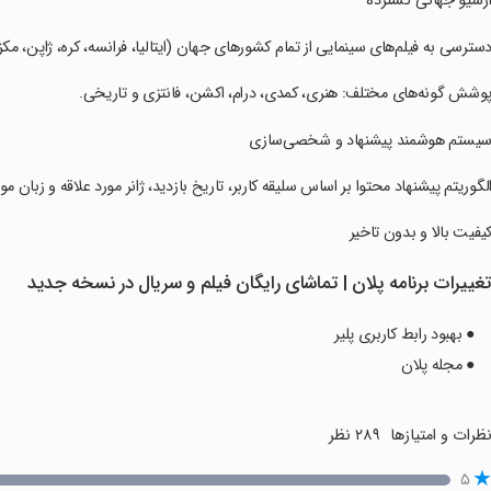
‏‏‏آرشیو جهانی گسترده
‏‏‏دسترسی به فیلم‌های سینمایی از تمام کشورهای جهان (ایتالیا، فرانسه، کره، ژاپن، مکزی
‏‏‏پوشش گونه‌های مختلف: هنری، کمدی، درام، اکشن، فانتزی و تاریخی.
‏‏‏سیستم هوشمند پیشنهاد و شخصی‌سازی
‏‏‏الگوریتم پیشنهاد محتوا بر اساس سلیقه کاربر، تاریخ بازدید، ژانر مورد علاقه و زبان مو
‏‏‏کیفیت بالا و بدون تاخیر
غییرات برنامه ‏‏‏‏پلان | تماشای رایگان فیلم و سریال در نسخه جدید
● بهبود رابط کاربری پلیر
● مجله پلان
ظرات و امتیازها
۲۸۹ نظر
۵