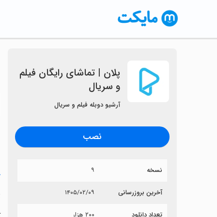
‏‏‏‏پلان | تماشای رایگان فیلم
و سریال
〈
آرشیو دوبله فیلم و سریال
نصب
نسخه
۹
خ
‏
آخرین بروزرسانی
۱۴۰۵/۰۲/۰۹
تعداد دانلود
۲۰۰ هزار
آ