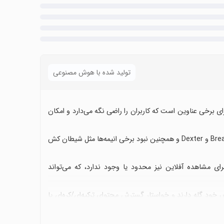
تولید شده با هوش مصنوعی
رای برخی عناوین است که کاربران را راضی نگه می‌دارد و امکان
اما کمبود عناوین پرطرفدار و جدید مانند Breaking Bad، Better Call Saul و Dexter و همچنین نبود برخی انیمه‌ها مثل شیطان کش
ای مشاهده آفلاین نیز محدود یا وجود ندارد، که می‌تواند
ود گله دارند و خواستار گسترش محتوای ترکیه‌ای/کره‌ای یا
هستید و محتوای دوبله برایتان اهمیت دارد، این اپ می‌تواند