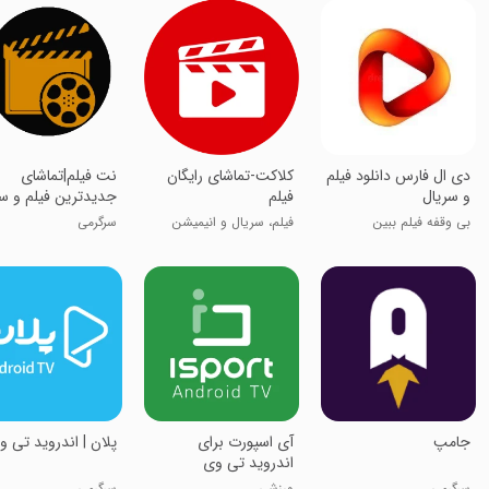
دی ال فارس دانلود فیلم
کلاکت-تماشای رایگان
‏نت فیلم|تماشای
و سریال
فیلم
جدیدترین فیلم و س
بی وقفه فیلم ببین
فیلم، سریال و انیمیشن
سرگرمی
‏‏‏جامپ
‏‏‏‏‏‏‏‏‏‏آی اسپورت برای
‏پلان | اندروید تی 
اندروید تی وی
سرگرمی
ورزشی
سرگرمی