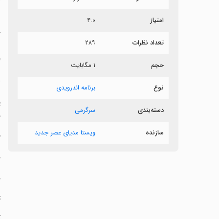
ر
امتیاز
۴.۰
آ
تعداد نظرات
۲۸۹
‏
حجم
۱ مگابایت
‏
نوع
برنامه اندرویدی
‏
دسته‌بندی
سرگرمی
ف
سازنده
ویستا مدیای عصر جدید
‏
‏
‏
‏