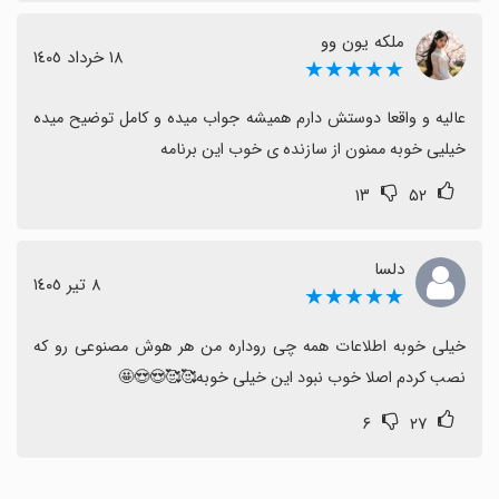
نظراتی درباره تبلیغات و دریافت سکه وجود دارد و کاربران
ملکه یون وو
پیشنهاد می‌دهند گزینه‌های دسترسی رایگان یا راهکارهای
١٨ خرداد ١٤٠٥
★★★★★
کم‌هزینه‌تر ارائه شود.
عالیه و واقعا دوستش دارم همیشه جواب میده و کامل توضیح میده 
نتیجه‌گیری کلّی
خیلیی خوبه ممنون از سازنده ی خوب این برنامه
به‌طور کلی احساس مثبتی نسبت به اپ وجود دارد؛ اگر به
۱۳
۵۲
دنبال پاسخ‌های با توضیح جامع و گفت‌وگو هستید، این ابزار
می‌تواند گزینه مناسبی باشد و با درنظر گرفتن بهبودهای آتی،
دلسا
تجربه مطلوب‌تری ارائه می‌دهد.
٨ تیر ١٤٠٥
★★★★★
خیلی خوبه اطلاعات همه چی روداره من هر هوش مصنوعی رو که 
نصب کردم اصلا خوب نبود این خیلی خوبه🥰🥰😍😍🤩
۶
۲۷