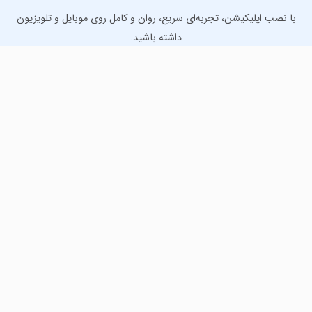
با نصب اپلیکیشن، تجربه‌ای سریع، روان و کامل روی موبایل و تلویزیون
داشته باشید.
دانلود نسخه موبایل
دانلود نسخه تلویزیون TV
لذت دانلود جدیدترین بازی‌ها و بهترین برنامه‌های اندروید از
مایکت!
دانلود جدیدترین بازی‌های اندروید برای اوقات فراغت و دریافت
بهترین برنامه‌های کاربردی برای انجام انواع فعالیت‌های روزانه. لینک
مستقیم، رایگان و سریع، تست شده و امن با نصب خودکار دیتا‍.