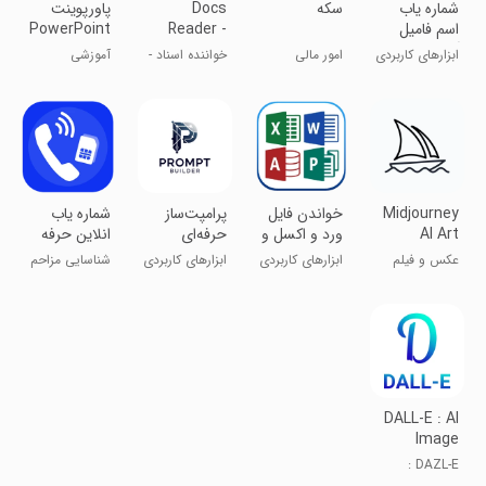
شماره یاب
‏سکه
Docs
‏پاورپوینت
اسم فامیل
Reader -
PowerPoint
آنلاین
Word office
اندروید
ابزارهای کاربردی
امور مالی
خواننده اسناد -
آموزشی
فارسی
ورد آفیس
آموزش
Midjourney
‏خواندن فایل
‏‏پرامپت‌ساز
شماره یاب
AI Art
ورد و اکسل و
حرفه‌ای
انلاین حرفه
Generator
پاورپوینت
ای
عکس و فیلم
ابزارهای کاربردی
ابزارهای کاربردی
شناسایی مزاحم
تلفنی
DALL-E : AI
Image
Generator
DAZL-E :
تولیدکننده