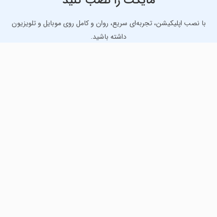
مایکت را نصب کنید
با نصب اپلیکیشن، تجربه‌ای سریع، روان و کامل روی موبایل و تلویزیون
داشته باشید.
دانلود نسخه موبایل
دانلود نسخه تلویزیون TV
لذت دانلود جدیدترین بازی‌ها و بهترین برنامه‌های اندروید از
مایکت!
دانلود جدیدترین بازی‌های اندروید برای اوقات فراغت و دریافت
بهترین برنامه‌های کاربردی برای انجام انواع فعالیت‌های روزانه. لینک
مستقیم، رایگان و سریع، تست شده و امن با نصب خودکار دیتا‍.