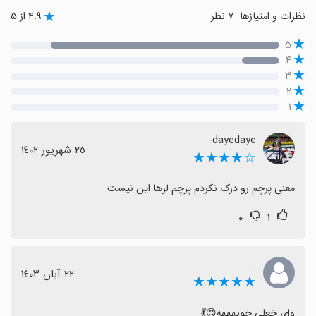
نظرات و امتیازها
۷ نظر
۴.۹ از ۵
۵
۴
۳
۲
۱
dayedaye
٢٥ شهریور ١٤٠٢
☆★★★★
معنی پرچم رو درک نکردم پرچم لرها این نیست
۰
۱
...
٢٢ آبان ١٤٠٣
★★★★★
وای خعلی خوبهههه😍💃