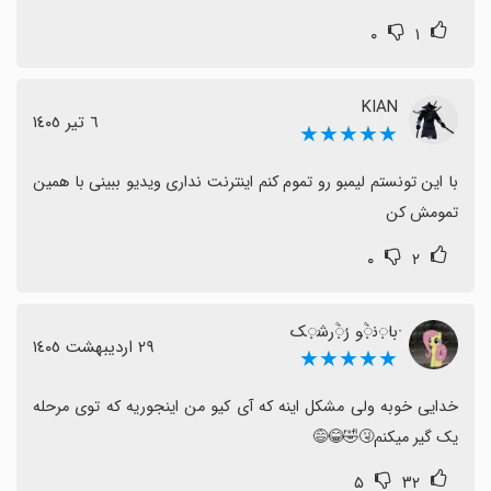
۰
۱
KIAN
٦ تیر ١٤٠٥
★★★★★
با این تونستم لیمبو رو تموم کنم اینترنت نداری ویدیو ببینی با همین 
تمومش کن
۰
۲
᮫با᮫᜔ن᮫᜔݁۫و ز᮫᜔݁۫رش᮫᜔ک᮫
٢٩ اردیبهشت ١٤٠٥
★★★★★
خدایی خوبه ولی مشکل اینه که آی کیو من اینجوریه که توی مرحله 
یک گیر میکنم🤧🤣😂😅
۵
۳۲