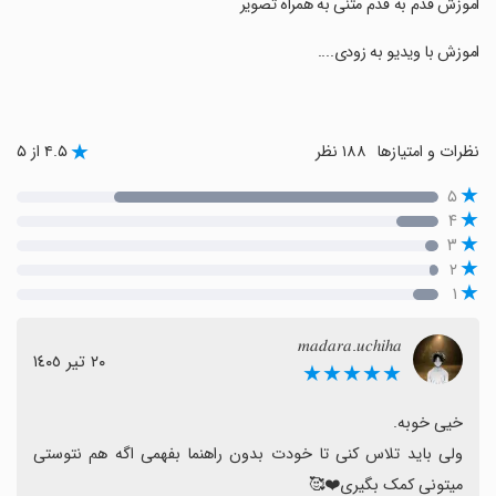
‏اموزش قدم به قدم متنی به همراه تصویر
‏اموزش با ویدیو به زودی....
نظرات و امتیازها
۱۸۸ نظر
۴.۵ از ۵
۵
۴
۳
۲
۱
𝑚𝑎𝑑𝑎𝑟𝑎.𝑢𝑐ℎ𝑖ℎ𝑎
٢٠ تیر ١٤٠٥
★★★★★
ولی باید تلاس کنی تا خودت بدون راهنما بفهمی اگه هم نتوستی 
میتونی کمک بگیری❤️🥰