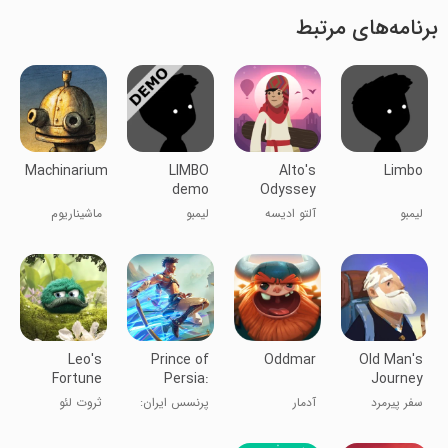
برنامه‌های مرتبط
Machinarium
LIMBO
Alto's
Limbo
demo
Odyssey
لیمبو
آلتو ادیسه
لیمبو
ماشیناریوم
Leo's
Prince of
Oddmar
Old Man's
Fortune
Persia:
Journey
Lost Crown
سفر پیرمرد
آدمار
پرنسس ایران:
ثروت لئو
تاج گمشده