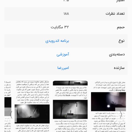
امتیاز
۴.۵
تعداد نظرات
۱۸۸
حجم
۳۲ مگابایت
نوع
برنامه اندرویدی
دسته‌بندی
آموزشی
سازنده
امیررضا
〉
〈