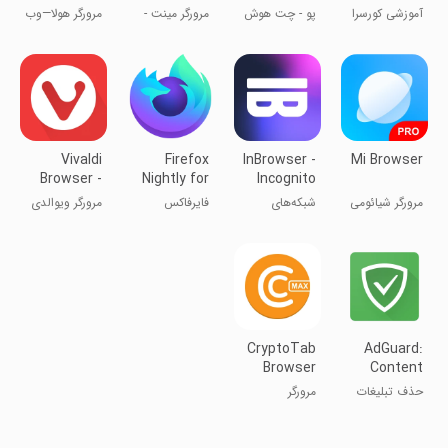
web
Video
career
آموزشی کورسرا
پو - چت هوش
مرورگر مینت -
مرورگر هولا—وب
Browser
download,
مصنوعی سریع
دانلود ویدیو،
خصوصی و
Fast, Light,
سریع، سبک،
سریع
Secure
امن
Vivaldi
Firefox
InBrowser -
Mi Browser
Browser -
Nightly for
Incognito
Fast & Safe
Developers
Browsing
مرورگر شیائومی
شبکه‌های
فایرفاکس
مرورگر ویوالدی
اجتماعی
نایتلی برای
- سریع و ایمن
توسعه‌دهندگان
CryptoTab
AdGuard:
Browser
Content
Max Speed
Blocker
حذف تبلیغات
مرورگر
اینترنتی
CryptoTab با
سرعت