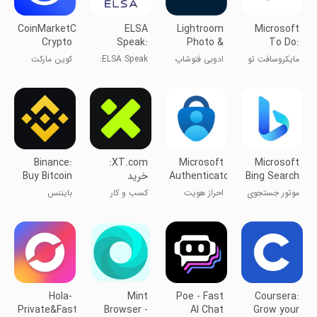
CoinMarketCap:
ELSA
Lightroom
Microsoft
Crypto
Speak:
Photo &
To Do:
Tracker
English
Video
Lists &
مایکروسافت تو
ادوبی فتوشاپ
ELSA Speak:
کوین مارکت
Learning
Editor
Tasks
دو - برنامه‌ریزی
لایت روم
یادگیری زبان
کپ
کارها
انگلیسی
Binance:
XT.com:
Microsoft
Microsoft
Bing Search
Authenticator
خرید
Buy Bitcoin
بیت‌کوین و
& Crypto
موتور جستجوی
احراز هویت
کسب و کار
بایننس
اتریوم
بینگ
مایکروسافت
Hola-
Mint
Poe - Fast
Coursera:
Private&Fast
Browser -
AI Chat
Grow your