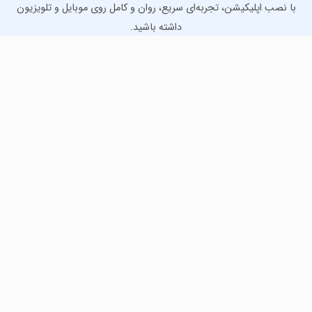
با نصب اپلیکیشن، تجربه‌ای سریع، روان و کامل روی موبایل و تلویزیون
داشته باشید.
دانلود نسخه موبایل
دانلود نسخه تلویزیون TV
لذت دانلود جدیدترین بازی‌ها و بهترین برنامه‌های اندروید از
مایکت!
دانلود جدیدترین بازی‌های اندروید برای اوقات فراغت و دریافت
بهترین برنامه‌های کاربردی برای انجام انواع فعالیت‌های روزانه. لینک
مستقیم، رایگان و سریع، تست شده و امن با نصب خودکار دیتا‍.