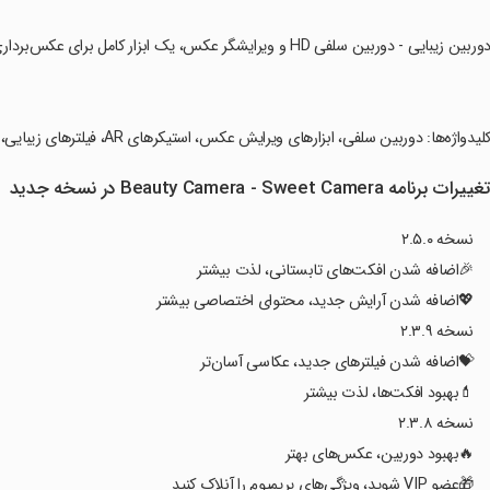
دوربین زیبایی - دوربین سلفی HD و ویرایشگر عکس، یک ابزار کامل برای عکس‌برداری و ویرایش به‌طور همزمان است.
کلیدواژه‌ها: دوربین سلفی، ابزارهای ویرایش عکس، استیکرهای AR، فیلترهای زیبایی، ویرایشگر آرایش، استیکرهای چهره، ویدیو سازی با موسیقی.
غییرات برنامه Beauty Camera - Sweet Camera در نسخه جدید
نسخه ۲.۵.۰
🎉اضافه شدن افکت‌های تابستانی، لذت بیشتر
💖اضافه شدن آرایش جدید، محتوای اختصاصی بیشتر
نسخه ۲.۳.۹
💝اضافه شدن فیلترهای جدید، عکاسی آسان‌تر
💄بهبود افکت‌ها، لذت بیشتر
نسخه ۲.۳.۸
🔥بهبود دوربین، عکس‌های بهتر
🎁عضو VIP شوید، ویژگی‌های پریمیوم را آنلاک کنید