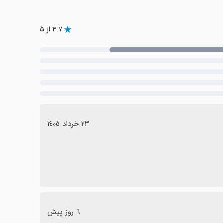
۴.۷ از ۵
٢٣ خرداد ١٤٠٥
٦ روز پیش