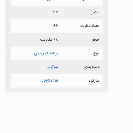
ش
امتیاز
۴.۷
د
تعداد نظرات
۱۶۶
د
حجم
۶۸ مگابایت
خ
نوع
برنامه اندرویدی
دسته‌بندی
سرگرمی
‏
سازنده
iJoyGame
ر
‏
ا