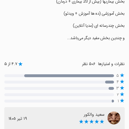
‏بخش بیماریها (بیش از 20 بیماری + درمان)
‏بخش آموزشی (ده ها آموزش + ویدئو)
‏بخش چندرسانه ای (مدیا آنلاین)
‏و چندین بخش مفید دیگر می‌باشد...
نظرات و امتیازها
۵۰۶ نظر
۴.۷ از ۵
۵
۴
۳
۲
۱
سعید والکور
١٩ تیر ١٤٠٥
★★★★★