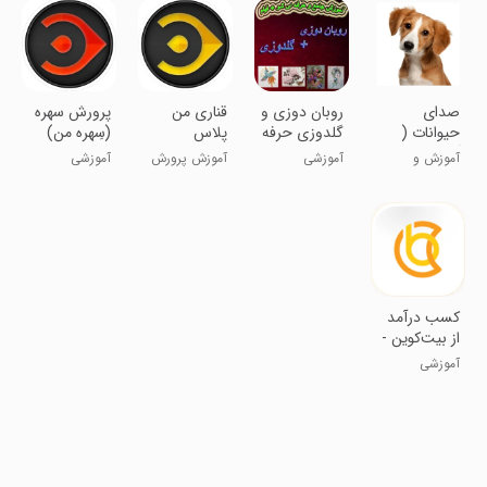
صدای
روبان دوزی و
قناری من
پرورش سهره
حیوانات (
گلدوزی حرفه
پلاس
(سِهره من)
آموزش
ای شو+فیلم
آموزش و
آموزشی
آموزش پرورش
آموزشی
کودکان )
اموزشی
سرگرمی کودکان
قناری
کسب درآمد
از بیت‌کوین -
بیت‌فـان
آموزشی