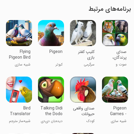
برنامه‌های مرتبط
‏صدای
‏کلیپ کفتر
Pigeon
Flying
پرندگان،
بازی
Pigeon Bird
حیوانات و
simulator
صوت و
سرگرمی
کبوتر
شبیه سازی
حشرات
موسیقی
Pigeon
صدای واقعی
Talking Didi
Bird
Games -
حیوانات
the Dodo
Translator
Simulator
Bird
شبیه سازی
کودک
دیده‌بان دی‌دی
شبیه‌ساز مترجم
Simulator
دُودو
پرنده