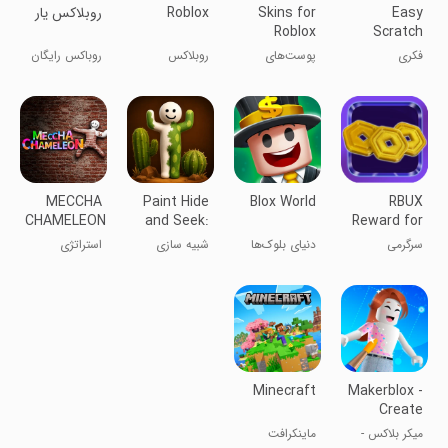
Easy
Skins for
Roblox
روبلاکس یار
Roblox
Scratch
Clothing
Robux Pro
فکری
پوست‌های
روبلاکس
روباکس رایگان
لباس برای
بگیر
روبلاکس
MECCHA
Paint Hide
Blox World
RBUX
CHAMELEON
and Seek:
Reward for
Online
robux
سرگرمی
دنیای بلوک‌ها
شبیه سازی
استراتژی
Minecraft
Makerblox -
Create
Skins
میکر بلاکس -
ماینکرافت