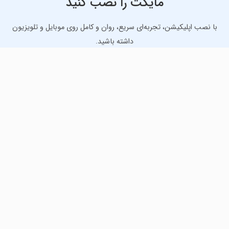
مایکت را نصب کنید
با نصب اپلیکیشن، تجربه‌ای سریع، روان و کامل روی موبایل و تلویزیون
داشته باشید.
دانلود نسخه موبایل
دانلود نسخه تلویزیون TV
لذت دانلود جدیدترین بازی‌ها و بهترین برنامه‌های اندروید از
مایکت!
دانلود جدیدترین بازی‌های اندروید برای اوقات فراغت و دریافت
بهترین برنامه‌های کاربردی برای انجام انواع فعالیت‌های روزانه. لینک
مستقیم، رایگان و سریع، تست شده و امن با نصب خودکار دیتا‍.