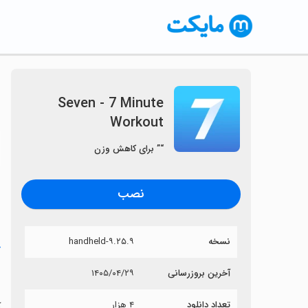
Seven - 7 Minute
Workout
〈
“” برای کاهش وزن
نصب
نسخه
۹.۲۵.۹-handheld
خ
t
آخرین بروزرسانی
۱۴۰۵/۰۴/۲۹
تعداد دانلود
۴ هزار