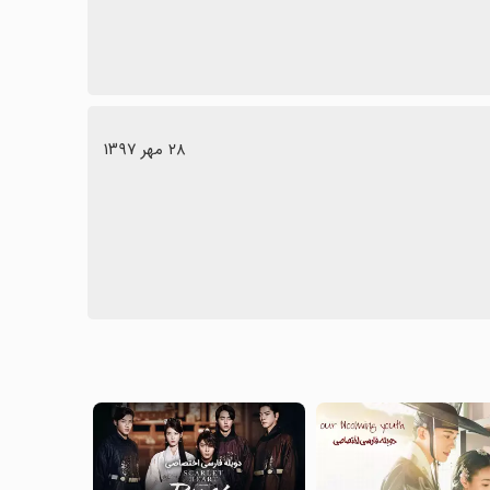
٢٨ مهر ١٣٩٧