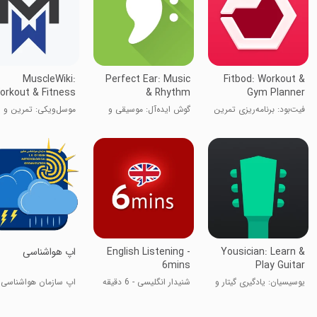
MuscleWiki:
Perfect Ear: Music
Fitbod: Workout &
orkout & Fitness
& Rhythm
Gym Planner
فیت‌بود: برنامه‌ریزی تمرین
گوش ایده‌آل: موسیقی و
موسل‌ویکی: تمرین و
و باشگاه
ریتم
تناسب اندام
Yousician: Learn &
English Listening -
اپ هواشناسی
6mins
Play Guitar
یوسیسیان: یادگیری گیتار و
شنیدار انگلیسی - 6 دقیقه
اپ سازمان هواشناسی
بیس