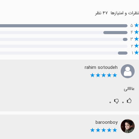
ظرات و امتیازها
۴۷ نظر
۵
۴
۳
۲
۱
rahim sotoudeh
★★★★★
عاااالی
۰
۰
baroonboy
★★★★★