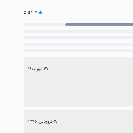
۴.۷ از ۵
٢٧ مهر ١٤٠٠
١٤ فروردین ١٣٩٥