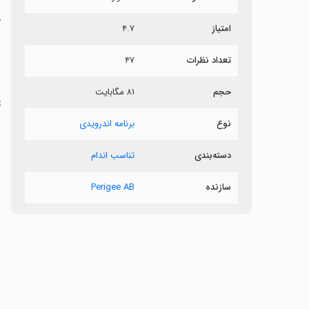
م
امتیاز
۴.۷
“
تعداد نظرات
۴۷
حجم
۸۱ مگابایت
ب
نوع
برنامه اندرویدی
دسته‌بندی
تناسب اندام
سازنده
Perigee AB