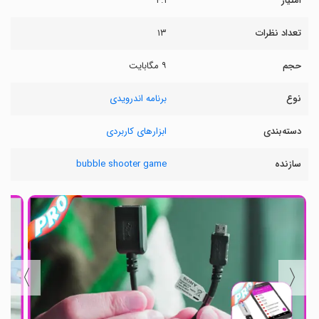
امتیاز
۴.۱
تعداد نظرات
۱۳
حجم
۹ مگابایت
نوع
برنامه اندرویدی
دسته‌بندی
ابزارهای کاربردی
سازنده
bubble shooter game
〉
〈