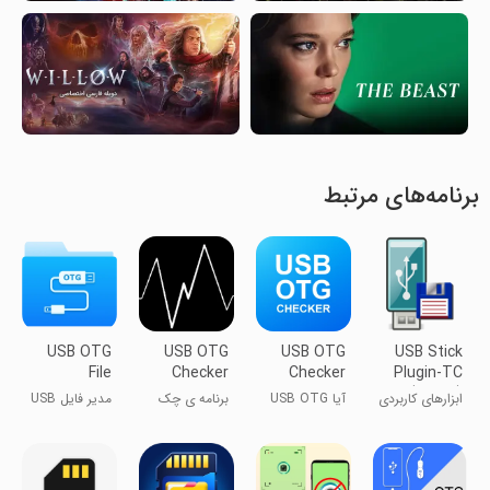
برنامه‌های مرتبط
USB OTG
USB OTG
USB OTG
USB Stick
File
Checker
Checker
Plugin-TC
Manager
Compatible
(TRIAL)
ابزارهای کاربردی
آیا USB OTG
برنامه ی چک
مدیر فایل USB
?
سازگار است؟
OTG
OTG