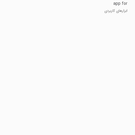
app for
android
ابزارهای کاربردی