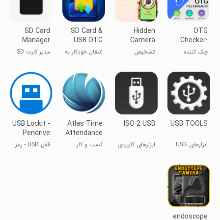
SD Card
SD Card &
Hidden
OTG
Manager
USB OTG
Camera
Checker:
For Android
File
Detector
USB OTG
چک کننده
تشخیص
انتقال خودکار به
مدیر کارت SD
Manager
Connector
OTG: اتصال
دوربین مخفی
کارت SD
برای اندروید
USB OTG
USB Lockit -
Atlas Time
ISO 2 USB
USB TOOLS
Pendrive
Attendance
Password
ابزارهای USB
ابزارهای کاربردی
کسب و کار
قفل USB - رمز
(فرمت، پاک
عبور فلش
کردن...etc)
endoscope