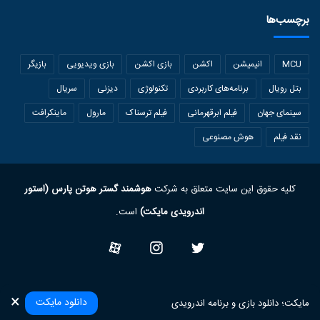
برچسب‌ها
MCU
انیمیشن
اکشن
بازی اکشن
بازی ویدیویی
بازیگر
بتل رویال
برنامه‌های کاربردی
تکنولوژی
دیزنی
سریال
سینمای جهان
فیلم ابرقهرمانی
فیلم ترسناک
مارول
ماینکرافت
نقد فیلم
هوش مصنوعی
کلیه حقوق این سایت متعلق به شرکت
هوشمند گستر هوتن پارس (استور
اندرویدی مایکت)
است.
Twitter
Instagram
آپارات
×
دانلود مایکت
مایکت؛ دانلود بازی‌ و برنامه‌ اندرویدی