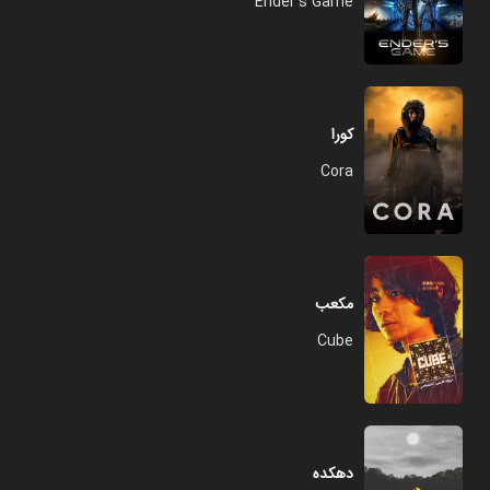
Ender's Game
کورا
Cora
مکعب
Cube
دهکده