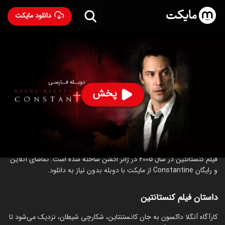
دانلود مایکت
فیلم کنستانتین با دوبله فارسی
- Constantine 2005
95
۷.۰
۳۹۸
%
پخش
ساخت آمریکا سال 2005
رده سنی ۱۸+
اکشن
ترسناک
درباره فیلم کنستانتین
فیلم کنستانتین در سال 2005 در ژانر اکشن ساخته شده است. تماشای آنلاین
و رایگان Constantine از مایکت با دوبله بدون نیاز به دانلود.
داستان فیلم کنستانتین
کارآگاه آنگلا داکسون به جان کانستنتاین، شکارچی شیطان، نزدیک می‌شود تا