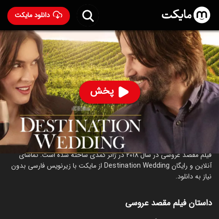
دانلود مایکت
فیلم مقصد عروسی
- Destination Wedding 2018
61
۶.۰
۱۱۶
%
پخش
ساخت آمریکا سال 2018
رده سنی ۱۸+
کمدی
درام
عاشقانه
درباره فیلم مقصد عروسی
فیلم مقصد عروسی در سال 2018 در ژانر کمدی ساخته شده است. تماشای
آنلاین و رایگان Destination Wedding از مایکت با زیرنویس فارسی بدون
نیاز به دانلود.
داستان فیلم مقصد عروسی