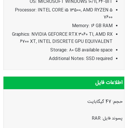
OS: MICROSOFT WINDOWS 10/11, 64-BIT
Processor: INTEL CORE i5 13500, AMD RYZEN 5
7600
Memory: 16 GB RAM
Graphics: NVIDIA GEFORCE RTX 3060 TI, AMD RX
6700 XT, INTEL DISCRETE GPU EQUIVALENT
Storage: 80 GB available space
Additional Notes: SSD required
اطلاعات فایل
حجم: 47 گیگابایت
پسوند فایل: RAR