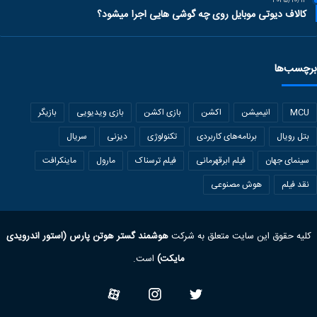
2025/10/12
کالاف دیوتی موبایل روی چه گوشی هایی اجرا میشود؟
برچسب‌ها
MCU
انیمیشن
اکشن
بازی اکشن
بازی ویدیویی
بازیگر
بتل رویال
برنامه‌های کاربردی
تکنولوژی
دیزنی
سریال
سینمای جهان
فیلم ابرقهرمانی
فیلم ترسناک
مارول
ماینکرافت
نقد فیلم
هوش مصنوعی
کلیه حقوق این سایت متعلق به شرکت
هوشمند گستر هوتن پارس (استور اندرویدی
مایکت)
است.
Twitter
Instagram
آپارات