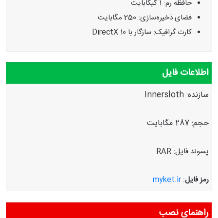
حافظه رم: 1 گیگابایت
فضای ذخیره‌سازی: 250 مگابایت
کارت گرافیک: سازگار با DirectX 10
اطلاعات فایل
سازنده: Innersloth
حجم: 287 مگابایت
پسوند فایل: RAR
رمز فایل
:
myket.ir
راهنمای نصب