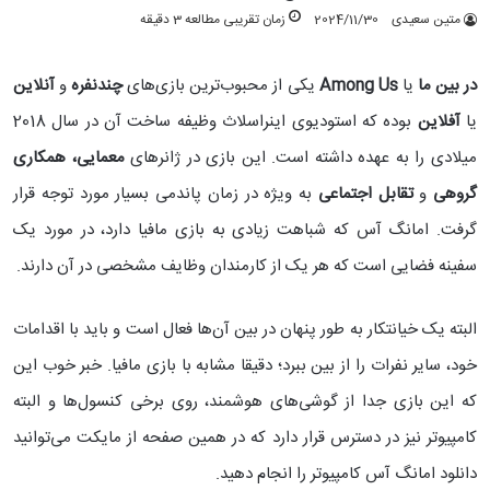
متین سعیدی
2024/11/30
زمان تقریبی مطالعه 3 دقیقه
در بین ما
یا
Among Us
یکی از محبوب‌ترین بازی‌های
چندنفره
و
آنلاین
یا
آفلاین
بوده که استودیوی اینراسلاث وظیفه ساخت آن در سال 2018
میلادی را به عهده داشته است. این بازی در ژانرهای
معمایی، همکاری
گروهی
و
تقابل اجتماعی
به ویژه در زمان پاندمی بسیار مورد توجه قرار
گرفت. امانگ آس که شباهت زیادی به بازی مافیا دارد، در مورد یک
سفینه فضایی است که هر یک از کارمندان وظایف مشخصی در آن دارند.
البته یک خیانتکار به طور پنهان در بین آن‌ها فعال است و باید با اقدامات
خود، سایر نفرات را از بین ببرد؛ دقیقا مشابه با بازی مافیا. خبر خوب این
که این بازی جدا از گوشی‌های هوشمند، روی برخی کنسول‌ها و البته
کامپیوتر نیز در دسترس قرار دارد که در همین صفحه از مایکت می‌توانید
دانلود امانگ آس کامپیوتر را انجام دهید.