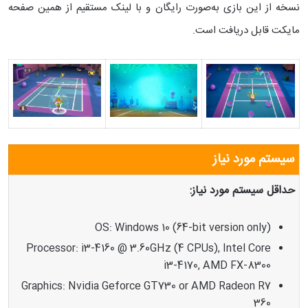
نسخه از این بازی به‌صورت رایگان و با لینک مستقیم از همین صفحه
مایکت قابل دریافت است.
سیستم مورد نیاز
حداقل سیستم مورد نیاز:
OS: Windows 10 (64-bit version only)
Processor: i3-4160 @ 3.60GHz (4 CPUs), Intel Core
i3-4170, AMD FX-8300
Graphics: Nvidia Geforce GT730 or AMD Radeon R7
360