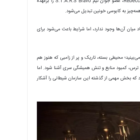
داستان بازی درست یک روز قبل از وقایع نسخه اول Resident Evil جریان دارد. در اینجا برای نخستین بار کنترل Rebecca Chambers، عضو جوان تیم S.T.A.R.S Bravo را برعهده
 ابتدا اعتماد میان آن‌ها وجود ندارد، اما شرایط باعث می‌شود برای
Eclipti است. پس از دانلود بازی Resident Evil Zero، خود را در یک قطار می‌بینید؛ محیطی بسته، تاریک و پر از زامبی که هنوز هم
زیکن خیلی زود با حس ترس، کمبود منابع و تنش همیشگی سری آشنا شود. اما
گاه‌های مخفی و مناطق مرموز دیگری می‌شود که بخش مهمی از گذشته این سازمان شیطانی را آشکار