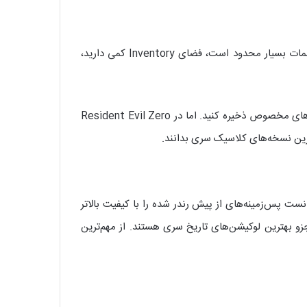
اگر نسخه‌های مدرن Resident Evil را تجربه کرده باشید، احتمالا Resident Evil Zero برایتان شوکه‌کننده خواهد بود. این جا مهمات بسیار محدود است، فضای Inventory کمی دارید،
یکی از بحث‌برانگیزترین ویژگی‌های بازی نیز حذف Item Boxها بود. در نسخه‌های قبلی می‌توانستید آیتم‌های خود را داخل صندوق‌های مخصوص ذخیره کنید. اما در Resident Evil Zero
ترین نسخه‌های کلاسیک سری بدانند.
نکه نسخه اصلی بازی در سال ۲۰۰۲ منتشر شد، طراحی هنری آن هنوز هم تحسین‌برانگیز است. نسخه HD Remaster توانست پس‌زمینه‌های از پیش رندر شده را با کیفیت بالاتر
و بهترین لوکیشن‌های تاریخ سری هستند. از مهم‌ترین