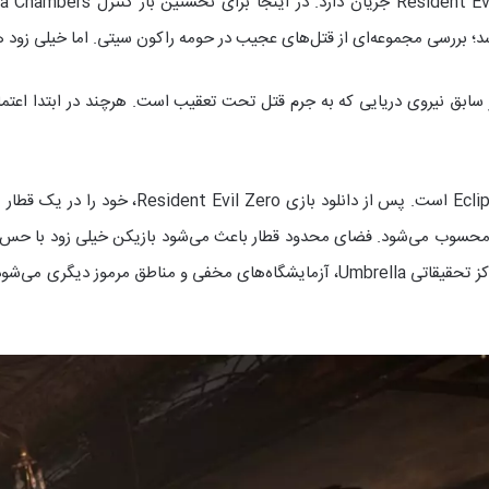
Billy Coen آشنا می‌شود؛ سرباز سابق نیروی دریایی که به جرم قتل تحت تعقیب است. هرچند در
یکی از ماندگارترین بخش‌های بازی، قطار c Express
کی از بهترین لوکیشن‌های تاریخ سری Resident Evil محسوب می‌شود. فضای محدود قطار باعث می‌شود با
ماجرا فقط به قطار ختم نمی‌شود. داستان به مرور وارد مراکز تحقیقاتی Umbrella، آزمایش