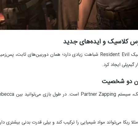
Resident Evil Zero از نظر ساختار کلی به نسخه ریمیک Resident Evil شباهت زیادی دا
لا ربکا می‌تواند مواد شیمیایی را ترکیب کند و بیلی قدرت بدنی بیشتری دا