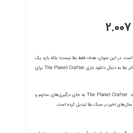
مرکز دارند، اما The Planet Crafter مسیر متفاوتی را انتخاب کرده است. در این عنوان، هدف فقط بقا نیست؛ بلکه باید یک
سیاره کاملا متروکه و غیرقابل سکونت را به محیطی سرسبز و قابل زندگی تبدیل کنید. همین ایده باعث شده بسیاری از علاقه‌مندان ژانر بقا به دنبال دانلود بازی The Planet Crafter برای
مدیریت منابع، ساخت پایگاه، اکتشاف و تغییر اکوسیستم سیاره، تجربه‌ای را شکل می‌دهد که کمتر در بازی‌های مشابه دیده می‌شود. The Planet Crafter به جای درگیری‌های مداوم و
 سال‌های اخیر در سبک بقا تبدیل کرده است.