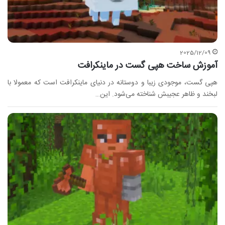
2025/12/09
آموزش ساخت هپی گست در ماینکرافت
هپی گست، موجودی زیبا و دوستانه در دنیای ماینکرافت است که معمولا با
لبخند و ظاهر عجیبش شناخته می‌شود. این…