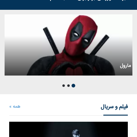
مارول
فیلم و سریال
همه »