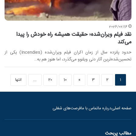
2026/02/16
نقد فیلم ویران‌شده؛ حقیقت همیشه راه خودش را پیدا
می‌کند
حدود پانزده سال از زمان اکران فیلم ویران‌شده (Incendies) یکی از
تحسین‌شده‌ترین آثار دنی ویلنوو می‌گذرد، اما هنوز هم به…
1
2
3
»
10
20
...
انتها
صفحه اصلی
درباره ما
تماس با ما
فرصت‌های شغلی
مطالب پربحث