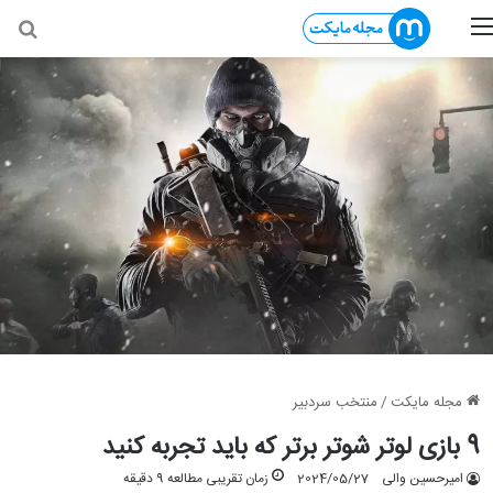
منو
جس
مجله مایکت
/
منتخب سردبیر
9 بازی لوتر شوتر برتر که باید تجربه کنید
امیرحسین والی
2024/05/27
زمان تقریبی مطالعه 9 دقیقه