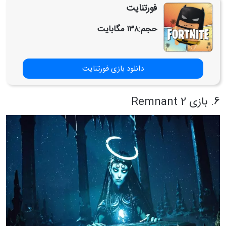
‏‏‏‏‏‏فورتنایت
حجم:
۱۳۸ مگابایت
دانلود بازی فورتنایت
6. بازی Remnant 2