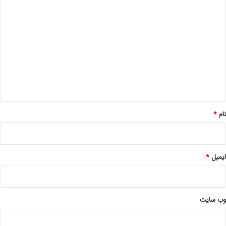
د
ی
د
گ
ا
ه
*
نام
*
ایمیل
*
وب‌ سایت