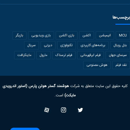
برچسب‌ها
MCU
انیمیشن
اکشن
بازی اکشن
بازی ویدیویی
بازیگر
بتل رویال
برنامه‌های کاربردی
تکنولوژی
دیزنی
سریال
سینمای جهان
فیلم ابرقهرمانی
فیلم ترسناک
مارول
ماینکرافت
نقد فیلم
هوش مصنوعی
کلیه حقوق این سایت متعلق به شرکت
هوشمند گستر هوتن پارس (استور اندرویدی
مایکت)
است.
Twitter
Instagram
آپارات