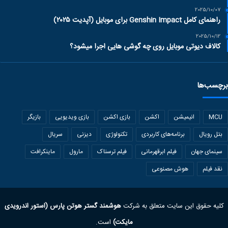
2025/10/07
راهنمای کامل Genshin Impact برای موبایل (آپدیت ۲۰۲۵)
2025/10/12
کالاف دیوتی موبایل روی چه گوشی هایی اجرا میشود؟
برچسب‌ها
MCU
انیمیشن
اکشن
بازی اکشن
بازی ویدیویی
بازیگر
بتل رویال
برنامه‌های کاربردی
تکنولوژی
دیزنی
سریال
سینمای جهان
فیلم ابرقهرمانی
فیلم ترسناک
مارول
ماینکرافت
نقد فیلم
هوش مصنوعی
کلیه حقوق این سایت متعلق به شرکت
هوشمند گستر هوتن پارس (استور اندرویدی
مایکت)
است.