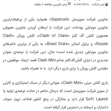
تیم مایکت
2023/04/21
زمان تقریبی مطالعه 2 دقیقه
عناوین شرکت سوپرسل «Supercell» همواره یکی از پرطرفدارترین
عناوین موبایلی بوده‌اند، این شرکت با ارمغان آوردن عناوین معروفی
همچون کلش آف کلنز «Clash of Clans»، کلش رویال «Clash
Royale» و براول استارز «Brawl Stars» به یکی از برترین ناشرهای
عناوین موبایلی تبدیل شده است؛ حال، این شرکت با عرضه‌ی عنوان
جدیدی در دنیای کلش‌آف‌کلنز به‌نام Clash Mini قصد ایجاد موفقیتی در
مقیاس کلش رویال را برای باری دیگر دارد. با ما همراه باشید.
بازی کلش مینی‌ «Clash Mini» عنوانی دیگر در سبک استراتژی و کارتی
از سوی شرکت سوپرسل است که درحال حاضر در حالت عرضه‌ی اولیه یا
Soft Launch قرار دارد و به‌تازگی در پنج کشور فنلاند، نروژ، سوئد،
دانمارک و ایسلند در دسترس قرار گرفته است.