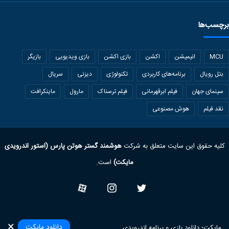
برچسب‌ها
MCU
انیمیشن
اکشن
بازی اکشن
بازی ویدیویی
بازیگر
بتل رویال
برنامه‌های کاربردی
تکنولوژی
دیزنی
سریال
سینمای جهان
فیلم ابرقهرمانی
فیلم ترسناک
مارول
ماینکرافت
نقد فیلم
هوش مصنوعی
کلیه حقوق این سایت متعلق به شرکت
هوشمند گستر هوتن پارس (استور اندرویدی
مایکت)
است.
Twitter
Instagram
آپارات
×
دانلود مایکت
مایکت؛ دانلود بازی‌ و برنامه‌ اندرویدی