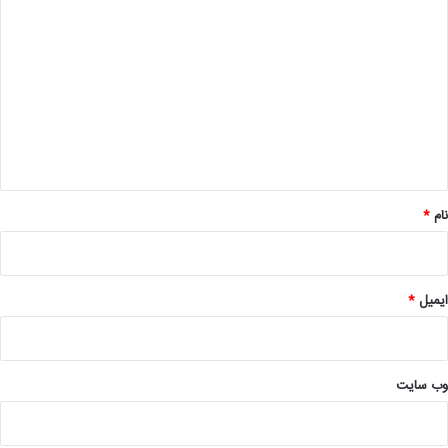
ی
د
گ
ا
ه
*
نام
*
ایمیل
*
وب‌ سایت