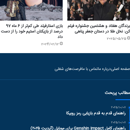
بازی استارفیلد طی کم‌تر از 6 ماه 97
برندگان هفتاد و هشتمین جشنواره فیلم
درصد از بازیکنان استیم خود را از دست
کن: نخل طلا در دستان جعفر پناهی
داد
2025/05/25
2024/02/12
صفحه اصلی
درباره ما
تماس با ما
فرصت‌های شغلی
مطالب پربحث
2025/10/07
راهنمای قدم به قدم بازیابی رمز روبیکا
2025/10/07
راهنمای کامل Genshin Impact برای موبایل (آپدیت ۲۰۲۵)