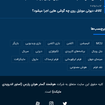
2025/10/12
کالاف دیوتی موبایل روی چه گوشی هایی اجرا میشود؟
برچسب‌ها
MCU
انیمیشن
اکشن
بازی اکشن
بازی ویدیویی
بازیگر
بتل رویال
برنامه‌های کاربردی
تکنولوژی
دیزنی
سریال
سینمای جهان
فیلم ابرقهرمانی
فیلم ترسناک
مارول
ماینکرافت
نقد فیلم
هوش مصنوعی
کلیه حقوق این سایت متعلق به شرکت
هوشمند گستر هوتن پارس (استور اندرویدی
مایکت)
است.
Twitter
Instagram
آپارات