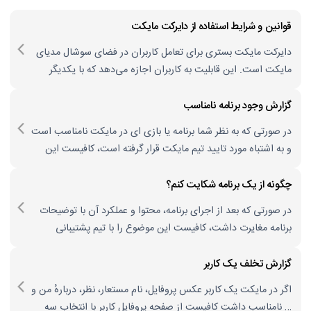
فتن
ه
قوانین و شرایط استفاده از دایرکت مایکت
حتوا
دایرکت مایکت بستری برای تعامل کاربران در فضای سوشال مدیای
مایکت است. این قابلیت به کاربران اجازه می‌دهد که با یکدیگر
ارتباط برقرار کنند، تجربیات خود را به اشتراک بگذارند و درباره
اپلیکیشن‌ها گفتگو کنند. استفاده از این بخش به منزله پذیرش
گزارش وجود برنامه نامناسب
شرایط و قوانین زیر است: هدف استفاده دایرکت مایکت به منظور
در صورتی که به نظر شما برنامه یا بازی ای در مایکت نامناسب است
تسهیل ارتباط...
و به اشتباه مورد تایید تیم مایکت قرار گرفته است، کافیست این
موضوع را با تیم پشتیبانی مایکت مطرح نمایید تا برنامه مجددا مورد
بررسی قرار بگیرد.
چگونه از یک برنامه شکایت کنم؟
در صورتی که بعد از اجرای برنامه، محتوا و عملکرد آن با توضیحات‌
برنامه مغایرت داشت، کافیست این موضوع را با تیم پشتیبانی
مایکت مطرح نمایید تا برنامه مجددا مورد بررسی قرار بگیرد.
گزارش تخلف یک کاربر
اگر در مایکت یک کاربر عکس پروفایل، نام مستعار، نظر، دربارهٔ من و
… نامناسب داشت کافیست از صفحه پروفایل کاربر با انتخاب سه