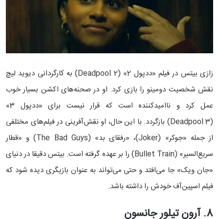
زازی بیتس در فیلم «ددپول 2» (Deadpool 2) به کارگردانی دیوید لیچ
نقش شخصیت دومینو را بازی کرد. او در صحنه‌های اکشن بسیار خوب
عمل کرد و ناامیدکننده است که قرار نیست برای «ددپول 3»
(Deadpool 3) بازگردد. با این حال، او نقش‌آفرینی در فیلم‌های مختلفی
از جمله «جوکر» (Joker)، «رفقای بد» (The Bad Guys) و «قطار
سریع‌السیر» (Bullet Train) را بر عهده گرفته است. بیتس دقیقا در دنیای
«جان ویک» جا می‌افتد و حتی می‌تواند به عنوان بازیگری دیده شود که
فیلم اسپین‌آف خودش را داشته باشد.
8. آرون تیلور جانسون