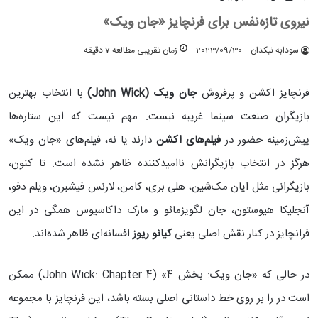
نیروی تازه‌نفس برای فرنچایز «جان ویک»
سودابه نیکدان
2023/09/30
زمان تقریبی مطالعه 7 دقیقه
فرنچایز اکشن و پرفروش
جان ویک (John Wick)
با انتخاب بهترین
بازیگران صنعت سینما غریبه نیست. مهم نیست که این ستاره‌ها
پیش‌زمینه حضور در
فیلم‌های اکشن
دارند یا نه، فیلم‌های «جان ویک»
هرگز در انتخاب بازیگرانش ناامیدکننده ظاهر نشده است. تا کنون،
بازیگرانی مثل ایان مک‌شین، هلی بری، کامن، لارنس فیشبرن، ویلم دفو،
آنجلیکا هیوستون، جان لگویزمائو و مارک داکاسیوس همگی در این
فرانچایز در کنار نقش اصلی یعنی
کیانو ریوز
افسانه‌ای ظاهر شده‌اند.
در حالی که «جان ویک: بخش 4» (John Wick: Chapter 4) ممکن
است در را بر روی خط داستانی اصلی بسته باشد، این فرنچایز با مجموعه