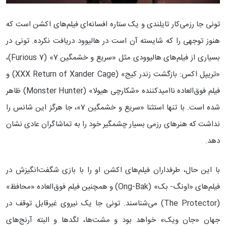
تونی جا رزمی‌کار تایلندی و یک ستاره افسانه‌ای فیلم‌های اکشن است که
هنوز توجهی را که شایسته آن است در هالیوود دریافت نکرده. تونی در
بسیاری از فیلم‌های هالیوودی مثل «سریع و خشمگین 7» (Furious 7)،
«تریپل اکس: بازگشت زندر کیج» (XXX Return of Xander Cage) و
فیلم فوق‌العاده ناامیدکننده «شکارچی هیولا» (Monster Hunter) ظاهر
شده است. با تنها استثنا «سریع و خشمگین 7»، جا هرگز این شانس را
نداشت که هنرهای رزمی بسیار چشمگیر خود را به تماشاگران عادی نشان
دهد.
با این حال، طرفداران فیلم‌های اکشن او را با بازی شگفت‌انگیزش در
فیلم‌های «اونگ- بک» (Ong-Bak) و همچنین فیلم فوق‌العاده «محافظ»
(The Protector) می‌شناسند. تونی جا یک نیروی غیرقابل توقف در
جهان «جان ویک» خواهد بود و مشت‌ها، لگدها و البته آرنج‌های