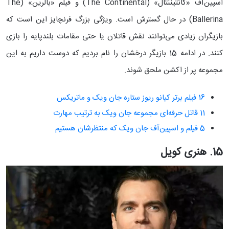
اسپین‌آف «کانتیننتال» (The Continental) و فیلم «بالرین» (The
Ballerina) در حال گسترش است. ویژگی بزرگ فرنچایز این است که
بازیگران زیادی می‌توانند نقش قاتلان یا حتی مقامات بلندپایه‌ را بازی
کنند. در ادامه 15 بازیگر درخشان را نام بردیم که دوست داریم به این
مجموعه پر از اکشن ملحق شوند.
16 فیلم برتر کیانو ریوز ستاره جان ویک و ماتریکس
11 قاتل حرفه‌ای مجموعه جان ویک به ترتیب مهارت
5 فیلم‌ و اسپین‌آف‌ جان ویک که منتظرشان هستیم
15. هنری کویل