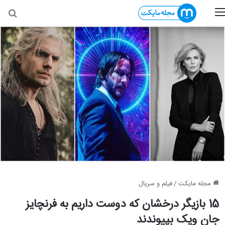
منو
جس
مجله مایکت
/
فیلم و سریال
15 بازیگر درخشان که دوست داریم به فرنچایز
جان ویک بپیوندند