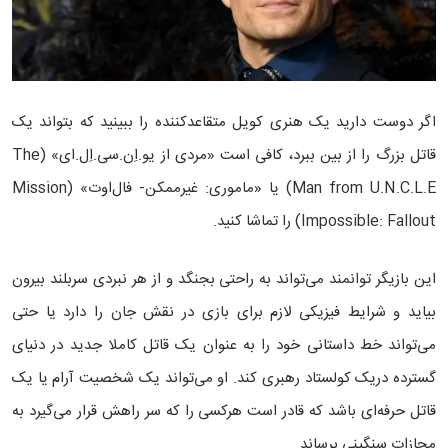
اگر دوست دارید یک هنری کویل متقاعد‌کننده را ببینید که بتواند یک
قاتل بزرگ را از بین ببرد، کافی است «مردی از یو.اِن.سی.اِل.ای» (The
Man from U.N.C.L.E) یا «ماموری: غیرممکن- فال‌اوت» (Mission
Impossible: Fallout) را تماشا کنید.
این بازیگر توانمند می‌تواند به راحتی بجنگد و از هر نبردی سربلند بیرون
بیاید و شرایط فیزیکی لازم برای بازی در نقش جان را دارد یا حتی
می‌تواند خط داستانی خود را به عنوان یک قاتل کاملا جدید در دنیای
گسترده دریک کولستاد رهبری کند. او می‌تواند یک شخصیت آرام یا یک
قاتل حرفه‌ای باشد که قادر است هرکسی را که سر راهش قرار می‌گیرد به
مجازات سنگینی برساند.