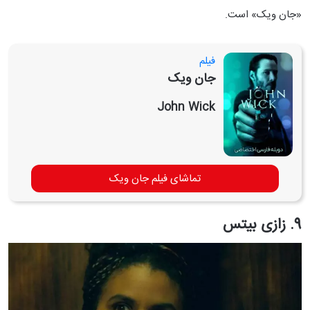
«جان ویک» است.
فیلم
جان ویک
John Wick
تماشای فیلم جان ویک
9. زازی بیتس